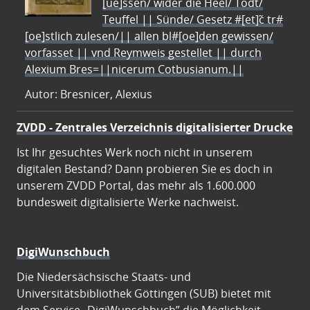
[ue]ssen/ wider die Heel/ Todt/
Teuffel || Sünde/ Gesetz #[et]c̃ tr#
[oe]stlich zulesen/|| allen bl#[oe]den gewissen/
vorfasset || vnd Reymweis gestellet || durch
Alexium Bres=||nicerum Cotbusianum.||
Autor: Bresnicer, Alexius
ZVDD - Zentrales Verzeichnis digitalisierter Drucke
Ist Ihr gesuchtes Werk noch nicht in unserem
digitalen Bestand? Dann probieren Sie es doch in
unserem ZVDD Portal, das mehr als 1.600.000
bundesweit digitalisierte Werke nachweist.
DigiWunschbuch
Die Niedersächsische Staats- und
Universitätsbibliothek Göttingen (SUB) bietet mit