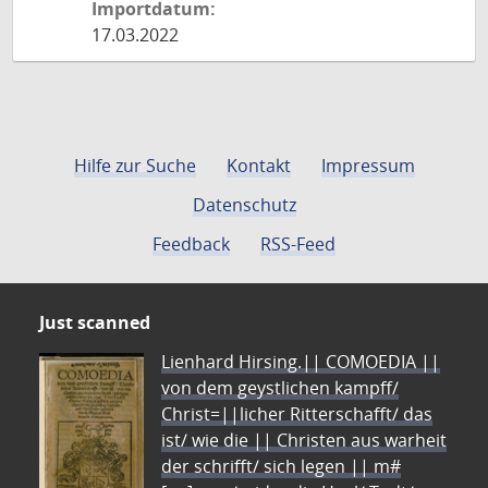
Importdatum:
17.03.2022
Hilfe zur Suche
Kontakt
Impressum
Datenschutz
Feedback
RSS-Feed
Just scanned
Lienhard Hirsing.|| COMOEDIA ||
von dem geystlichen kampff/
Christ=||licher Ritterschafft/ das
ist/ wie die || Christen aus warheit
der schrifft/ sich legen || m#