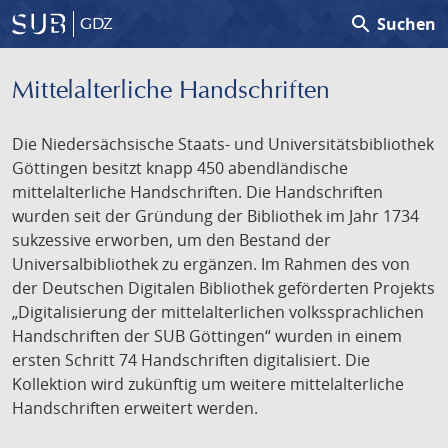
search
Suchen
GDZ
Mittelalterliche Handschriften
Die Niedersächsische Staats- und Universitätsbibliothek
Göttingen besitzt knapp 450 abendländische
mittelalterliche Handschriften. Die Handschriften
wurden seit der Gründung der Bibliothek im Jahr 1734
sukzessive erworben, um den Bestand der
Universalbibliothek zu ergänzen. Im Rahmen des von
der Deutschen Digitalen Bibliothek geförderten Projekts
„Digitalisierung der mittelalterlichen volkssprachlichen
Handschriften der SUB Göttingen“ wurden in einem
ersten Schritt 74 Handschriften digitalisiert. Die
Kollektion wird zukünftig um weitere mittelalterliche
Handschriften erweitert werden.