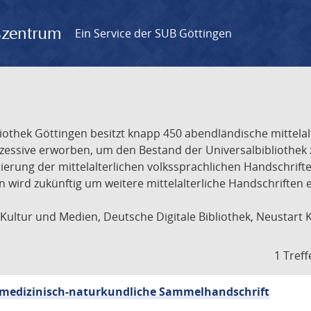
gszentrum
Ein Service der SUB Göttingen
liothek Göttingen besitzt knapp 450 abendländische mittela
ukzessive erworben, um den Bestand der Universalbibliothe
lisierung der mittelalterlichen volkssprachlichen Handschri
ion wird zukünftig um weitere mittelalterliche Handschriften
ultur und Medien, Deutsche Digitale Bibliothek, Neustart 
1 Treff
sch-medizinisch-naturkundliche Sammelhandschrift