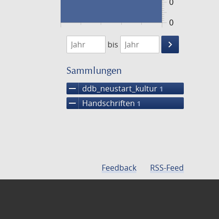
0
0
1474
1475
keyboard_arrow_right
bis
Suche
einschränke
Sammlungen
remove
ddb_neustart_kultur
1
remove
Handschriften
1
Feedback
RSS-Feed