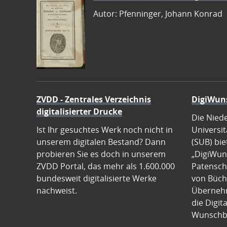
Autor: Pfenninger, Johann Konrad
ZVDD - Zentrales Verzeichnis
DigiWun
digitalisierter Drucke
Die Nied
Ist Ihr gesuchtes Werk noch nicht in
Universit
unserem digitalen Bestand? Dann
(SUB) bie
probieren Sie es doch in unserem
„DigiWun
ZVDD Portal, das mehr als 1.600.000
Patenscha
bundesweit digitalisierte Werke
von Büch
nachweist.
Übernehm
die Digit
Wunschb