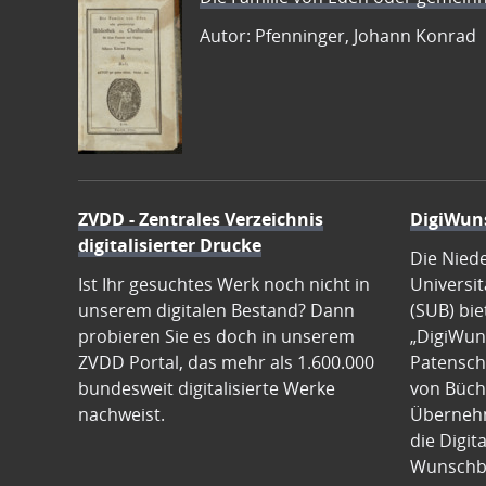
Autor: Pfenninger, Johann Konrad
ZVDD - Zentrales Verzeichnis
DigiWun
digitalisierter Drucke
Die Nied
Ist Ihr gesuchtes Werk noch nicht in
Universit
unserem digitalen Bestand? Dann
(SUB) bie
probieren Sie es doch in unserem
„DigiWun
ZVDD Portal, das mehr als 1.600.000
Patenscha
bundesweit digitalisierte Werke
von Büch
nachweist.
Übernehm
die Digit
Wunschb