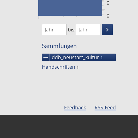
0
0
1474
1475
keyboard_arrow_right
bis
Suche
einschränke
Sammlungen
remove
ddb_neustart_kultur
1
Handschriften
1
Feedback
RSS-Feed