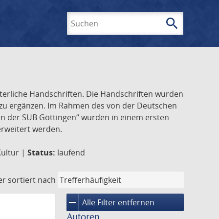
search
Suchen
lterliche Handschriften. Die Handschriften wurden
k zu ergänzen. Im Rahmen des von der Deutschen
ften der SUB Göttingen“ wurden in einem ersten
 erweitert werden.
Kultur |
Status:
laufend
er
sortiert nach
remove
Alle Filter entfernen
Autoren