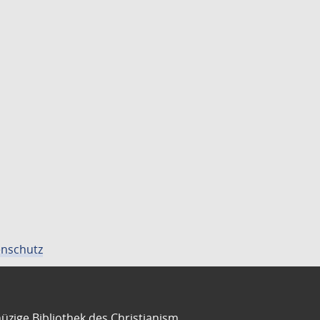
nschutz
üzige Bibliothek des Christianism