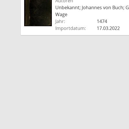
Autoren
Unbekannt; Johannes von Buch; Go
Wage
Jahr:
1474
Importdatum:
17.03.2022