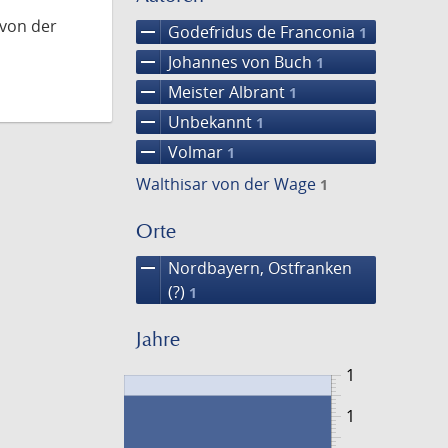
 von der
remove
Godefridus de Franconia
1
remove
Johannes von Buch
1
remove
Meister Albrant
1
remove
Unbekannt
1
remove
Volmar
1
Walthisar von der Wage
1
Orte
remove
Nordbayern, Ostfranken
(?)
1
Jahre
1
1