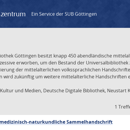
gszentrum
Ein Service der SUB Göttingen
liothek Göttingen besitzt knapp 450 abendländische mittela
ukzessive erworben, um den Bestand der Universalbibliothe
lisierung der mittelalterlichen volkssprachlichen Handschri
ion wird zukünftig um weitere mittelalterliche Handschriften
ultur und Medien, Deutsche Digitale Bibliothek, Neustart 
1 Treff
sch-medizinisch-naturkundliche Sammelhandschrift