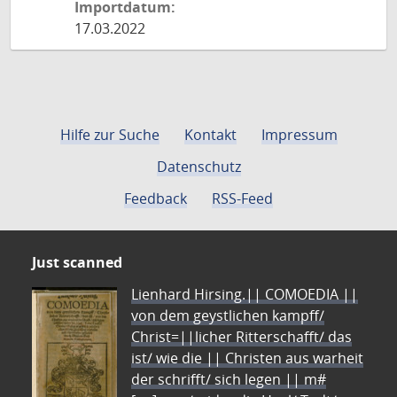
Importdatum:
17.03.2022
Hilfe zur Suche
Kontakt
Impressum
Datenschutz
Feedback
RSS-Feed
Just scanned
Lienhard Hirsing.|| COMOEDIA ||
von dem geystlichen kampff/
Christ=||licher Ritterschafft/ das
ist/ wie die || Christen aus warheit
der schrifft/ sich legen || m#