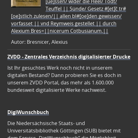
[ue]ssen/ wider die Heel/ Todt/
Teuffel || Sünde/ Gesetz #[et]c̃ tr#
[oe]stlich zulesen/|| allen bl#[oe]den gewissen/
vorfasset || vnd Reymweis gestellet || durch
Alexium Bres=||nicerum Cotbusianum.||
Autor: Bresnicer, Alexius
ZVDD - Zentrales Verzeichnis digitalisierter Drucke
Ist Ihr gesuchtes Werk noch nicht in unserem
digitalen Bestand? Dann probieren Sie es doch in
unserem ZVDD Portal, das mehr als 1.600.000
bundesweit digitalisierte Werke nachweist.
DigiWunschbuch
Die Niedersächsische Staats- und
Universitätsbibliothek Göttingen (SUB) bietet mit