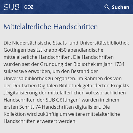
search
Suchen
GDZ
Mittelalterliche Handschriften
Die Niedersächsische Staats- und Universitätsbibliothek
Göttingen besitzt knapp 450 abendländische
mittelalterliche Handschriften. Die Handschriften
wurden seit der Gründung der Bibliothek im Jahr 1734
sukzessive erworben, um den Bestand der
Universalbibliothek zu ergänzen. Im Rahmen des von
der Deutschen Digitalen Bibliothek geförderten Projekts
„Digitalisierung der mittelalterlichen volkssprachlichen
Handschriften der SUB Göttingen“ wurden in einem
ersten Schritt 74 Handschriften digitalisiert. Die
Kollektion wird zukünftig um weitere mittelalterliche
Handschriften erweitert werden.