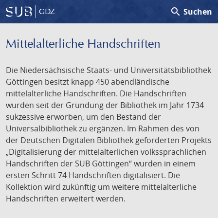
search
Suchen
GDZ
Mittelalterliche Handschriften
Die Niedersächsische Staats- und Universitätsbibliothek
Göttingen besitzt knapp 450 abendländische
mittelalterliche Handschriften. Die Handschriften
wurden seit der Gründung der Bibliothek im Jahr 1734
sukzessive erworben, um den Bestand der
Universalbibliothek zu ergänzen. Im Rahmen des von
der Deutschen Digitalen Bibliothek geförderten Projekts
„Digitalisierung der mittelalterlichen volkssprachlichen
Handschriften der SUB Göttingen“ wurden in einem
ersten Schritt 74 Handschriften digitalisiert. Die
Kollektion wird zukünftig um weitere mittelalterliche
Handschriften erweitert werden.