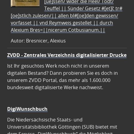
[ue]ssen/ wider die Heel/ Todt/
Teuffel || Sünde/ Gesetz #[et]c̃ tr#
[oe]stlich zulesen/|| allen bl#[oe]den gewissen/
vorfasset || vnd Reymweis gestellet || durch
Alexium Bres=||nicerum Cotbusianum.||
Autor: Bresnicer, Alexius
ZVDD - Zentrales Verzeichnis digitalisierter Drucke
Ist Ihr gesuchtes Werk noch nicht in unserem
digitalen Bestand? Dann probieren Sie es doch in
unserem ZVDD Portal, das mehr als 1.600.000
bundesweit digitalisierte Werke nachweist.
DigiWunschbuch
Die Niedersächsische Staats- und
Universitätsbibliothek Göttingen (SUB) bietet mit