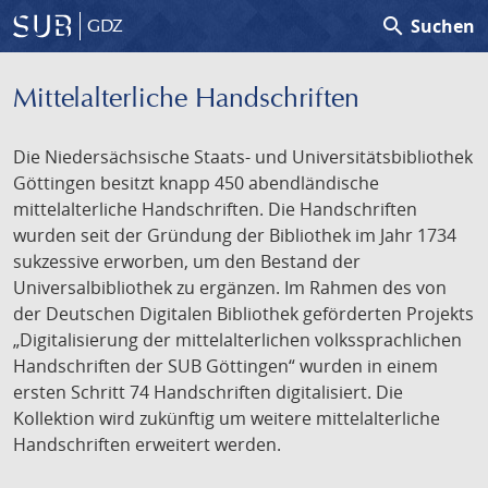
search
Suchen
GDZ
Mittelalterliche Handschriften
Die Niedersächsische Staats- und Universitätsbibliothek
Göttingen besitzt knapp 450 abendländische
mittelalterliche Handschriften. Die Handschriften
wurden seit der Gründung der Bibliothek im Jahr 1734
sukzessive erworben, um den Bestand der
Universalbibliothek zu ergänzen. Im Rahmen des von
der Deutschen Digitalen Bibliothek geförderten Projekts
„Digitalisierung der mittelalterlichen volkssprachlichen
Handschriften der SUB Göttingen“ wurden in einem
ersten Schritt 74 Handschriften digitalisiert. Die
Kollektion wird zukünftig um weitere mittelalterliche
Handschriften erweitert werden.