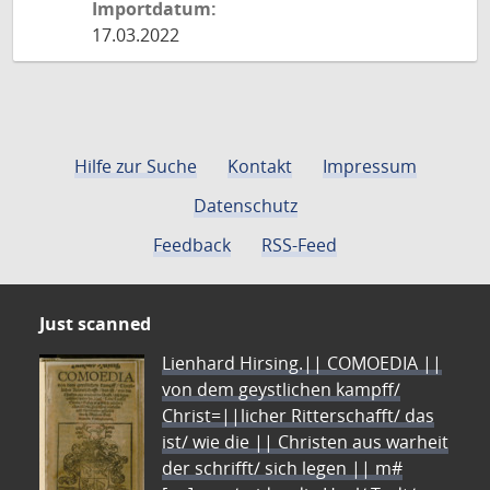
Importdatum:
17.03.2022
Hilfe zur Suche
Kontakt
Impressum
Datenschutz
Feedback
RSS-Feed
Just scanned
Lienhard Hirsing.|| COMOEDIA ||
von dem geystlichen kampff/
Christ=||licher Ritterschafft/ das
ist/ wie die || Christen aus warheit
der schrifft/ sich legen || m#