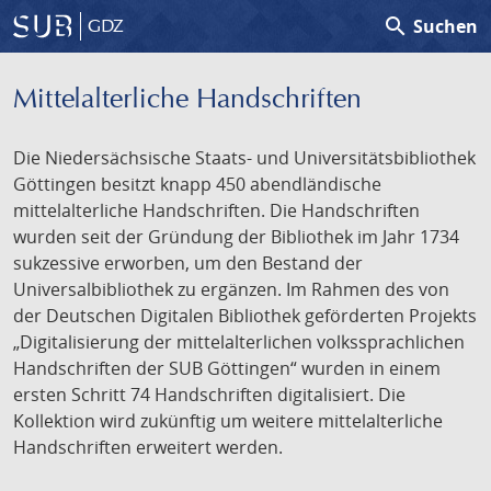
search
Suchen
GDZ
Mittelalterliche Handschriften
Die Niedersächsische Staats- und Universitätsbibliothek
Göttingen besitzt knapp 450 abendländische
mittelalterliche Handschriften. Die Handschriften
wurden seit der Gründung der Bibliothek im Jahr 1734
sukzessive erworben, um den Bestand der
Universalbibliothek zu ergänzen. Im Rahmen des von
der Deutschen Digitalen Bibliothek geförderten Projekts
„Digitalisierung der mittelalterlichen volkssprachlichen
Handschriften der SUB Göttingen“ wurden in einem
ersten Schritt 74 Handschriften digitalisiert. Die
Kollektion wird zukünftig um weitere mittelalterliche
Handschriften erweitert werden.