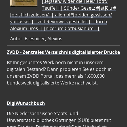
[ue]ssen/ wider die Heel/ Todt/
Teuffel || Sünde/ Gesetz #[et]c̃ tr#
[oe]stlich zulesen/|| allen bl#[oe]den gewissen/
vorfasset || vnd Reymweis gestellet || durch
Alexium Bres=||nicerum Cotbusianum.||
Autor: Bresnicer, Alexius
ZVDD - Zentrales Verzeichnis digitalisierter Drucke
Ist Ihr gesuchtes Werk noch nicht in unserem
digitalen Bestand? Dann probieren Sie es doch in
unserem ZVDD Portal, das mehr als 1.600.000
bundesweit digitalisierte Werke nachweist.
DigiWunschbuch
Die Niedersächsische Staats- und
Universitätsbibliothek Göttingen (SUB) bietet mit