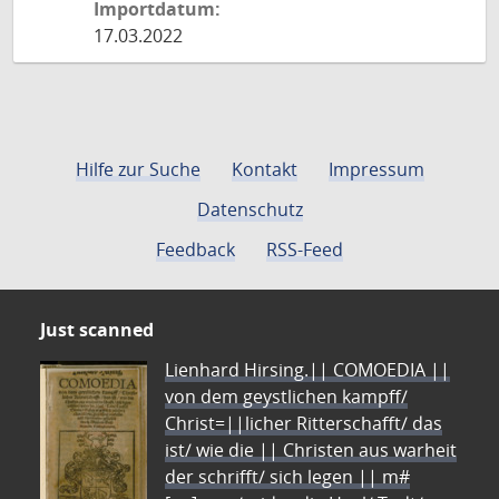
Importdatum:
17.03.2022
Hilfe zur Suche
Kontakt
Impressum
Datenschutz
Feedback
RSS-Feed
Just scanned
Lienhard Hirsing.|| COMOEDIA ||
von dem geystlichen kampff/
Christ=||licher Ritterschafft/ das
ist/ wie die || Christen aus warheit
der schrifft/ sich legen || m#