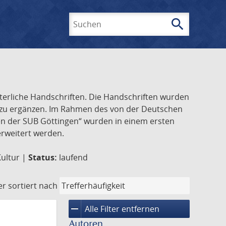
search
Suchen
lterliche Handschriften. Die Handschriften wurden
k zu ergänzen. Im Rahmen des von der Deutschen
ften der SUB Göttingen“ wurden in einem ersten
 erweitert werden.
Kultur |
Status:
laufend
er
sortiert nach
remove
Alle Filter entfernen
Autoren