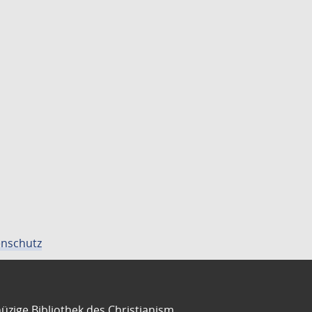
nschutz
üzige Bibliothek des Christianism