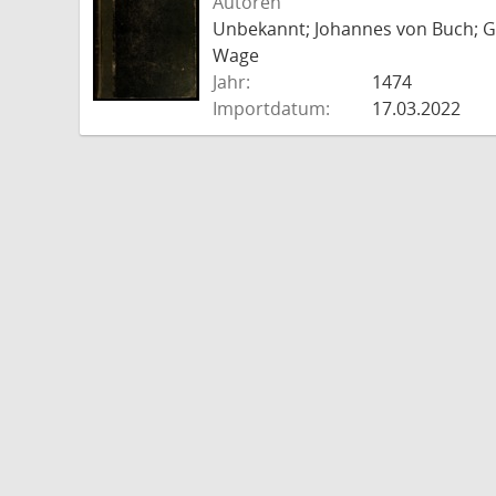
Autoren
Unbekannt; Johannes von Buch; Go
Wage
Jahr:
1474
Importdatum:
17.03.2022