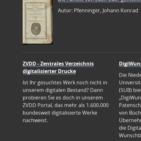
Autor: Pfenninger, Johann Konrad
ZVDD - Zentrales Verzeichnis
DigiWun
digitalisierter Drucke
Die Nied
Ist Ihr gesuchtes Werk noch nicht in
Universit
unserem digitalen Bestand? Dann
(SUB) bie
probieren Sie es doch in unserem
„DigiWun
ZVDD Portal, das mehr als 1.600.000
Patenscha
bundesweit digitalisierte Werke
von Büch
nachweist.
Übernehm
die Digit
Wunschb