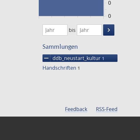
0
0
1474
1475
keyboard_arrow_right
bis
Suche
einschränke
Sammlungen
remove
ddb_neustart_kultur
1
Handschriften
1
Feedback
RSS-Feed