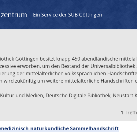
gszentrum
Ein Service der SUB Göttingen
liothek Göttingen besitzt knapp 450 abendländische mittela
ukzessive erworben, um den Bestand der Universalbibliothe
lisierung der mittelalterlichen volkssprachlichen Handschri
ion wird zukünftig um weitere mittelalterliche Handschriften
ultur und Medien, Deutsche Digitale Bibliothek, Neustart 
1 Treff
sch-medizinisch-naturkundliche Sammelhandschrift