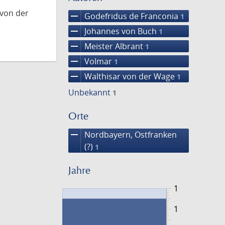
 von der
remove
Godefridus de Franconia
1
remove
Johannes von Buch
1
remove
Meister Albrant
1
remove
Volmar
1
remove
Walthisar von der Wage
1
Unbekannt
1
Orte
remove
Nordbayern, Ostfranken
(?)
1
Jahre
1
1