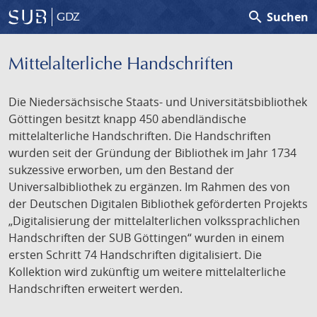
search
Suchen
GDZ
Mittelalterliche Handschriften
Die Niedersächsische Staats- und Universitätsbibliothek
Göttingen besitzt knapp 450 abendländische
mittelalterliche Handschriften. Die Handschriften
wurden seit der Gründung der Bibliothek im Jahr 1734
sukzessive erworben, um den Bestand der
Universalbibliothek zu ergänzen. Im Rahmen des von
der Deutschen Digitalen Bibliothek geförderten Projekts
„Digitalisierung der mittelalterlichen volkssprachlichen
Handschriften der SUB Göttingen“ wurden in einem
ersten Schritt 74 Handschriften digitalisiert. Die
Kollektion wird zukünftig um weitere mittelalterliche
Handschriften erweitert werden.