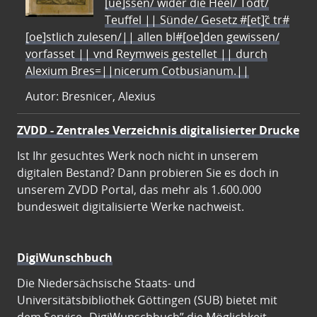
[ue]ssen/ wider die Heel/ Todt/
Teuffel || Sünde/ Gesetz #[et]c̃ tr#
[oe]stlich zulesen/|| allen bl#[oe]den gewissen/
vorfasset || vnd Reymweis gestellet || durch
Alexium Bres=||nicerum Cotbusianum.||
Autor: Bresnicer, Alexius
ZVDD - Zentrales Verzeichnis digitalisierter Drucke
Ist Ihr gesuchtes Werk noch nicht in unserem
digitalen Bestand? Dann probieren Sie es doch in
unserem ZVDD Portal, das mehr als 1.600.000
bundesweit digitalisierte Werke nachweist.
DigiWunschbuch
Die Niedersächsische Staats- und
Universitätsbibliothek Göttingen (SUB) bietet mit