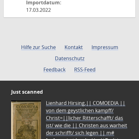
Importdatum:
17.03.2022
Hilfe zur Suche
Kontakt
Impressum
Datenschutz
Feedback
RSS-Feed
Just scanned
Lienhard Hirsing.|| COMOEDIA ||
von dem geystlichen kampff/
Christ=||licher Ritterschafft/ das
ist/ wie die || Christen aus warheit
der schrifft/ sich legen || m#