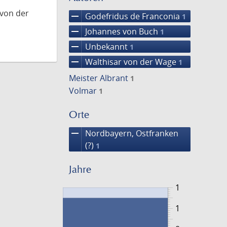
 von der
remove
Godefridus de Franconia
1
remove
Johannes von Buch
1
remove
Unbekannt
1
remove
Walthisar von der Wage
1
Meister Albrant
1
Volmar
1
Orte
remove
Nordbayern, Ostfranken
(?)
1
Jahre
1
1