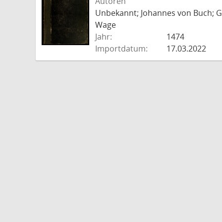
Autoren
Unbekannt; Johannes von Buch; Go
Wage
Jahr:
1474
Importdatum:
17.03.2022