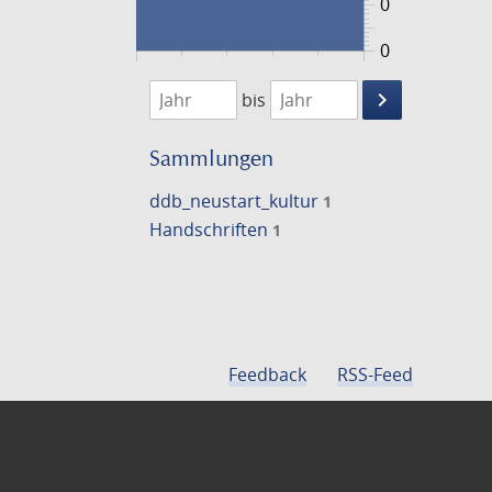
0
0
1474
1475
keyboard_arrow_right
bis
Suche
einschränke
Sammlungen
ddb_neustart_kultur
1
Handschriften
1
Feedback
RSS-Feed