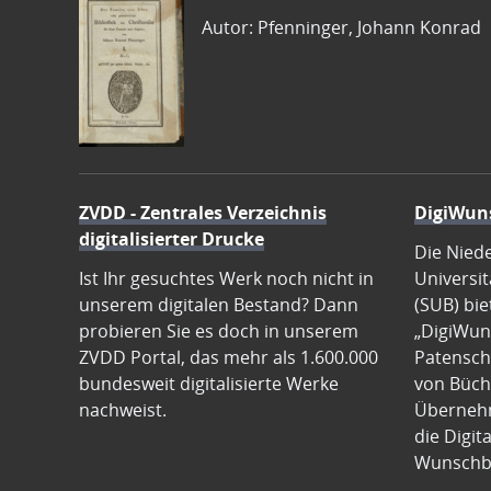
Autor: Pfenninger, Johann Konrad
ZVDD - Zentrales Verzeichnis
DigiWun
digitalisierter Drucke
Die Nied
Ist Ihr gesuchtes Werk noch nicht in
Universit
unserem digitalen Bestand? Dann
(SUB) bie
probieren Sie es doch in unserem
„DigiWun
ZVDD Portal, das mehr als 1.600.000
Patenscha
bundesweit digitalisierte Werke
von Büch
nachweist.
Übernehm
die Digit
Wunschb