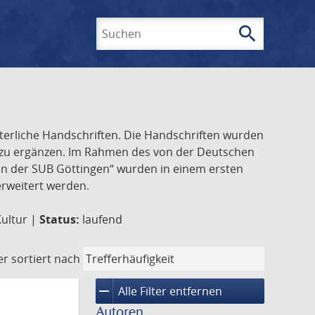
search
Suchen
lterliche Handschriften. Die Handschriften wurden
k zu ergänzen. Im Rahmen des von der Deutschen
ften der SUB Göttingen“ wurden in einem ersten
 erweitert werden.
Kultur |
Status:
laufend
er
sortiert nach
remove
Alle Filter entfernen
Autoren