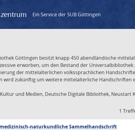
gszentrum
Ein Service der SUB Göttingen
liothek Göttingen besitzt knapp 450 abendländische mittela
ukzessive erworben, um den Bestand der Universalbibliothe
lisierung der mittelalterlichen volkssprachlichen Handschri
ion wird zukünftig um weitere mittelalterliche Handschriften
ultur und Medien, Deutsche Digitale Bibliothek, Neustart 
1 Treff
sch-medizinisch-naturkundliche Sammelhandschrift