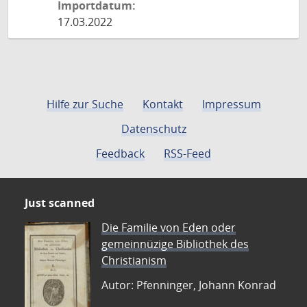
Importdatum:
17.03.2022
Hilfe zur Suche
Kontakt
Impressum
Datenschutz
Feedback
RSS-Feed
Just scanned
Die Familie von Eden oder
gemeinnüzige Bibliothek des
Christianism
Autor: Pfenninger, Johann Konrad