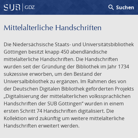
search
Suchen
GDZ
Mittelalterliche Handschriften
Die Niedersächsische Staats- und Universitätsbibliothek
Göttingen besitzt knapp 450 abendländische
mittelalterliche Handschriften. Die Handschriften
wurden seit der Gründung der Bibliothek im Jahr 1734
sukzessive erworben, um den Bestand der
Universalbibliothek zu ergänzen. Im Rahmen des von
der Deutschen Digitalen Bibliothek geförderten Projekts
„Digitalisierung der mittelalterlichen volkssprachlichen
Handschriften der SUB Göttingen“ wurden in einem
ersten Schritt 74 Handschriften digitalisiert. Die
Kollektion wird zukünftig um weitere mittelalterliche
Handschriften erweitert werden.