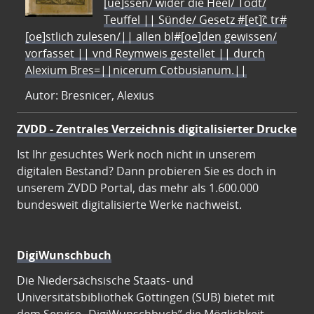
[ue]ssen/ wider die Heel/ Todt/
Teuffel || Sünde/ Gesetz #[et]c̃ tr#
[oe]stlich zulesen/|| allen bl#[oe]den gewissen/
vorfasset || vnd Reymweis gestellet || durch
Alexium Bres=||nicerum Cotbusianum.||
Autor: Bresnicer, Alexius
ZVDD - Zentrales Verzeichnis digitalisierter Drucke
Ist Ihr gesuchtes Werk noch nicht in unserem
digitalen Bestand? Dann probieren Sie es doch in
unserem ZVDD Portal, das mehr als 1.600.000
bundesweit digitalisierte Werke nachweist.
DigiWunschbuch
Die Niedersächsische Staats- und
Universitätsbibliothek Göttingen (SUB) bietet mit