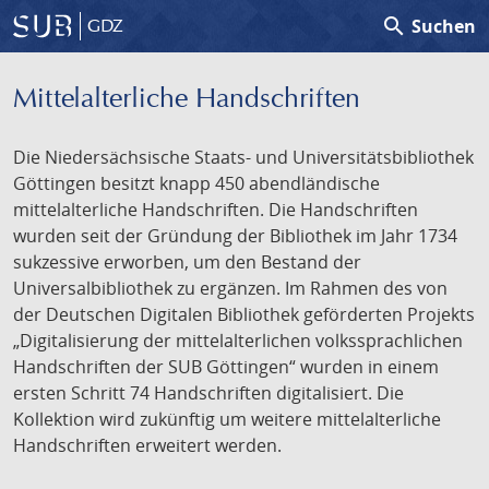
search
Suchen
GDZ
Mittelalterliche Handschriften
Die Niedersächsische Staats- und Universitätsbibliothek
Göttingen besitzt knapp 450 abendländische
mittelalterliche Handschriften. Die Handschriften
wurden seit der Gründung der Bibliothek im Jahr 1734
sukzessive erworben, um den Bestand der
Universalbibliothek zu ergänzen. Im Rahmen des von
der Deutschen Digitalen Bibliothek geförderten Projekts
„Digitalisierung der mittelalterlichen volkssprachlichen
Handschriften der SUB Göttingen“ wurden in einem
ersten Schritt 74 Handschriften digitalisiert. Die
Kollektion wird zukünftig um weitere mittelalterliche
Handschriften erweitert werden.