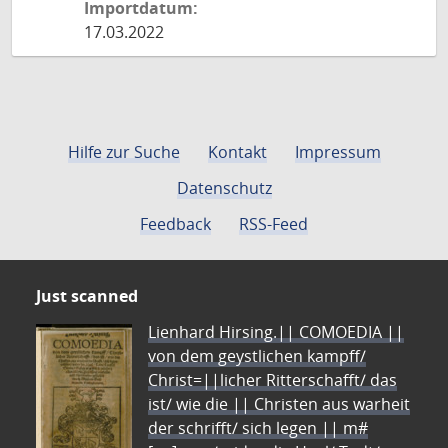
Importdatum:
17.03.2022
Hilfe zur Suche
Kontakt
Impressum
Datenschutz
Feedback
RSS-Feed
Just scanned
Lienhard Hirsing.|| COMOEDIA ||
von dem geystlichen kampff/
Christ=||licher Ritterschafft/ das
ist/ wie die || Christen aus warheit
der schrifft/ sich legen || m#