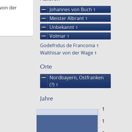
 von der
remove
Johannes von Buch
1
remove
Meister Albrant
1
remove
Unbekannt
1
remove
Volmar
1
Godefridus de Franconia
1
Walthisar von der Wage
1
Orte
remove
Nordbayern, Ostfranken
(?)
1
Jahre
1
1