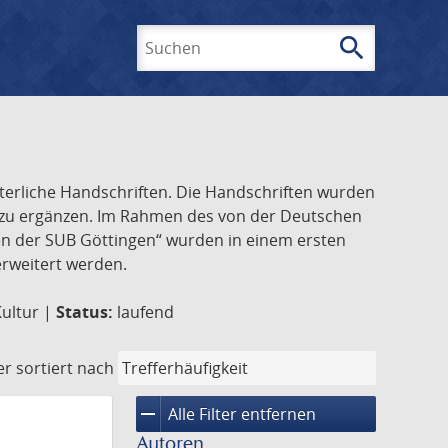
search
Suchen
lterliche Handschriften. Die Handschriften wurden
k zu ergänzen. Im Rahmen des von der Deutschen
ften der SUB Göttingen“ wurden in einem ersten
 erweitert werden.
Kultur |
Status:
laufend
er
sortiert nach
remove
Alle Filter entfernen
Autoren