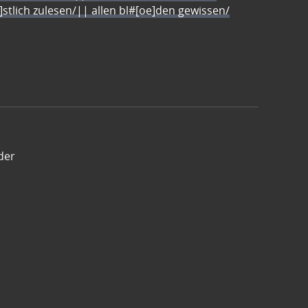
e]stlich zulesen/|| allen bl#[oe]den gewissen/
der