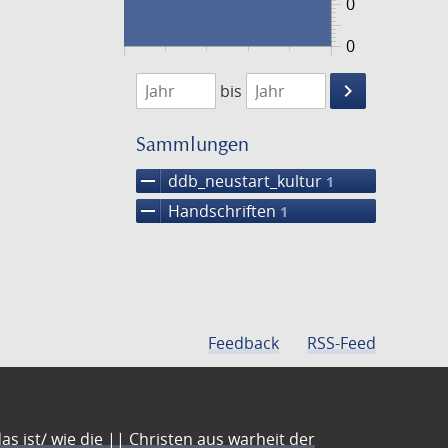
0
0
1474
1475
keyboard_arrow_right
bis
Suche
einschränke
Sammlungen
remove
ddb_neustart_kultur
1
remove
Handschriften
1
Feedback
RSS-Feed
s ist/ wie die || Christen aus warheit der