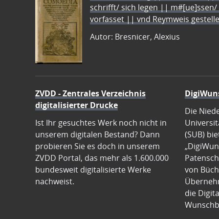
schrifft/ sich legen || m#[ue]ssen/
vorfasset || vnd Reymweis gestel
Autor: Bresnicer, Alexius
ZVDD - Zentrales Verzeichnis
DigiWun
digitalisierter Drucke
Die Nied
Ist Ihr gesuchtes Werk noch nicht in
Universit
unserem digitalen Bestand? Dann
(SUB) bie
probieren Sie es doch in unserem
„DigiWun
ZVDD Portal, das mehr als 1.600.000
Patenscha
bundesweit digitalisierte Werke
von Büch
nachweist.
Übernehm
die Digit
Wunschb