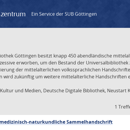
gszentrum
Ein Service der SUB Göttingen
liothek Göttingen besitzt knapp 450 abendländische mittela
ukzessive erworben, um den Bestand der Universalbibliothe
lisierung der mittelalterlichen volkssprachlichen Handschri
ion wird zukünftig um weitere mittelalterliche Handschriften
ultur und Medien, Deutsche Digitale Bibliothek, Neustart 
1 Treff
sch-medizinisch-naturkundliche Sammelhandschrift