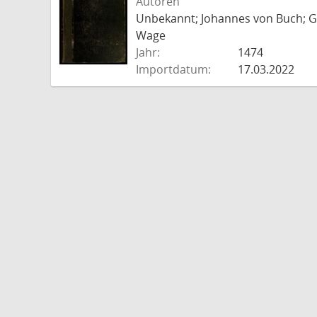
Autoren
Unbekannt; Johannes von Buch; Go
Wage
Jahr:
1474
Importdatum:
17.03.2022