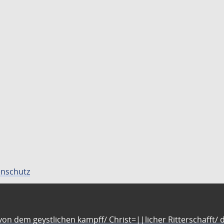
nschutz
n dem geystlichen kampff/ Christ=||licher Ritterschafft/ da