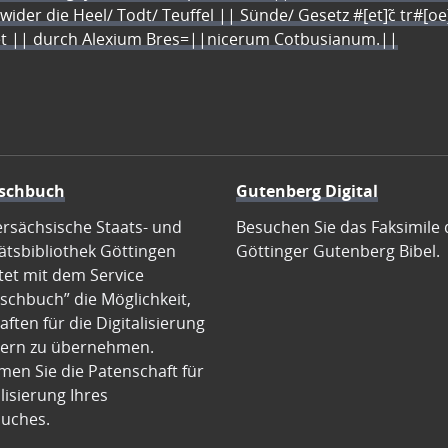
 wider die Heel/ Todt/ Teuffel || Sünde/ Gesetz #[et]c̃ tr#[o
let || durch Alexium Bres=||nicerum Cotbusianum.||
schbuch
Gutenberg Digital
ersächsische Staats- und
Besuchen Sie das Faksimile 
ätsbibliothek Göttingen
Göttinger Gutenberg Bibel.
tet mit dem Service
schbuch” die Möglichkeit,
ften für die Digitalisierung
ern zu übernehmen.
en Sie die Patenschaft für
alisierung Ihres
uches.