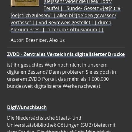
[ue]ssen/ wider die Heel/ Todt/
Teuffel || Sünde/ Gesetz #[et]c̃ tr#
[oe]stlich zulesen/|| allen bl#[oe]den gewissen/
vorfasset || vnd Reymweis gestellet || durch
Alexium Bres=||nicerum Cotbusianum.||
Autor: Bresnicer, Alexius
ZVDD - Zentrales Verzeichnis digitalisierter Drucke
Ist Ihr gesuchtes Werk noch nicht in unserem
digitalen Bestand? Dann probieren Sie es doch in
unserem ZVDD Portal, das mehr als 1.600.000
bundesweit digitalisierte Werke nachweist.
DigiWunschbuch
Die Niedersächsische Staats- und
Universitätsbibliothek Göttingen (SUB) bietet mit