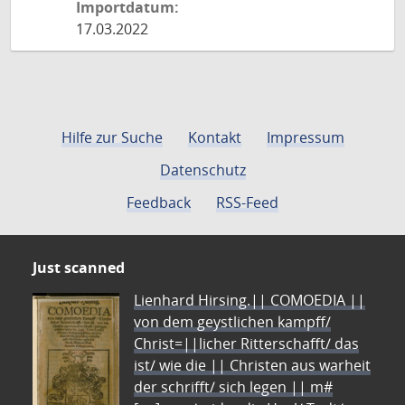
Importdatum:
17.03.2022
Hilfe zur Suche
Kontakt
Impressum
Datenschutz
Feedback
RSS-Feed
Just scanned
Lienhard Hirsing.|| COMOEDIA ||
von dem geystlichen kampff/
Christ=||licher Ritterschafft/ das
ist/ wie die || Christen aus warheit
der schrifft/ sich legen || m#