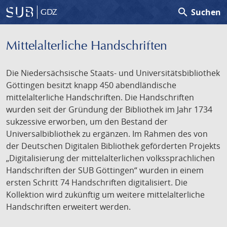
search
Suchen
GDZ
Mittelalterliche Handschriften
Die Niedersächsische Staats- und Universitätsbibliothek
Göttingen besitzt knapp 450 abendländische
mittelalterliche Handschriften. Die Handschriften
wurden seit der Gründung der Bibliothek im Jahr 1734
sukzessive erworben, um den Bestand der
Universalbibliothek zu ergänzen. Im Rahmen des von
der Deutschen Digitalen Bibliothek geförderten Projekts
„Digitalisierung der mittelalterlichen volkssprachlichen
Handschriften der SUB Göttingen“ wurden in einem
ersten Schritt 74 Handschriften digitalisiert. Die
Kollektion wird zukünftig um weitere mittelalterliche
Handschriften erweitert werden.