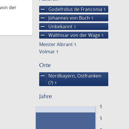
 von der
remove
Godefridus de Franconia
1
remove
Johannes von Buch
1
remove
Unbekannt
1
remove
Walthisar von der Wage
1
Meister Albrant
1
Volmar
1
Orte
remove
Nordbayern, Ostfranken
(?)
1
Jahre
1
1