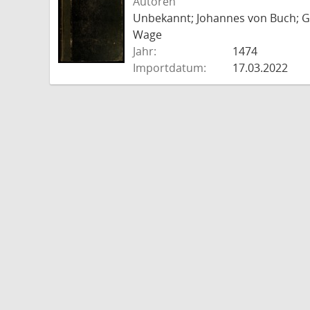
Autoren
Unbekannt; Johannes von Buch; Go
Wage
Jahr:
1474
Importdatum:
17.03.2022