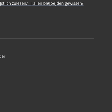
e]stlich zulesen/|| allen bl#[oe]den gewissen/
der