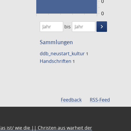
0
0
1474
1475
keyboard_arrow_right
bis
Suche
einschränke
Sammlungen
ddb_neustart_kultur
1
Handschriften
1
Feedback
RSS-Feed
s ist/ wie die || Christen aus warheit der