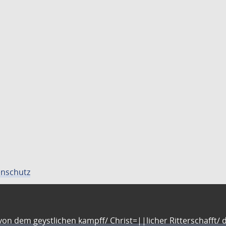
nschutz
n dem geystlichen kampff/ Christ=||licher Ritterschafft/ da