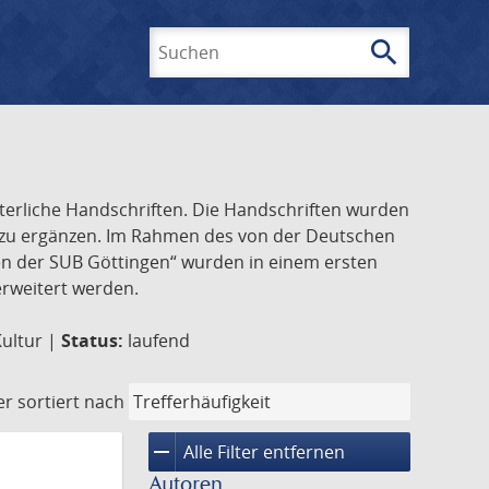
search
Suchen
lterliche Handschriften. Die Handschriften wurden
k zu ergänzen. Im Rahmen des von der Deutschen
ften der SUB Göttingen“ wurden in einem ersten
 erweitert werden.
Kultur |
Status:
laufend
er
sortiert nach
remove
Alle Filter entfernen
Autoren