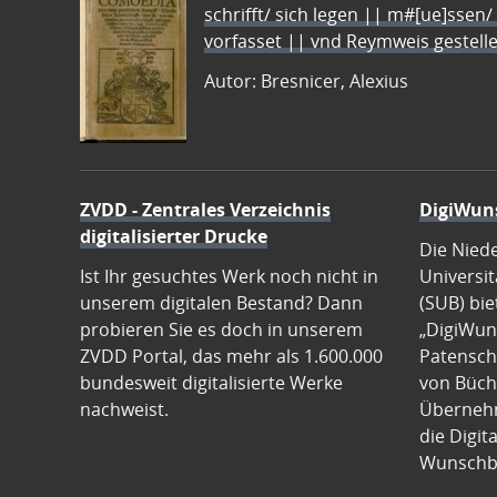
schrifft/ sich legen || m#[ue]ssen/
vorfasset || vnd Reymweis gestel
Autor: Bresnicer, Alexius
ZVDD - Zentrales Verzeichnis
DigiWun
digitalisierter Drucke
Die Nied
Ist Ihr gesuchtes Werk noch nicht in
Universit
unserem digitalen Bestand? Dann
(SUB) bie
probieren Sie es doch in unserem
„DigiWun
ZVDD Portal, das mehr als 1.600.000
Patenscha
bundesweit digitalisierte Werke
von Büch
nachweist.
Übernehm
die Digit
Wunschb