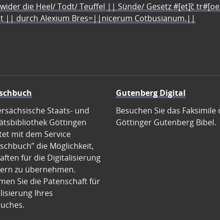
 wider die Heel/ Todt/ Teuffel || Sünde/ Gesetz #[et]c̃ tr#[o
let || durch Alexium Bres=||nicerum Cotbusianum.||
schbuch
Gutenberg Digital
ersächsische Staats- und
Besuchen Sie das Faksimile 
ätsbibliothek Göttingen
Göttinger Gutenberg Bibel.
tet mit dem Service
schbuch” die Möglichkeit,
ften für die Digitalisierung
ern zu übernehmen.
en Sie die Patenschaft für
alisierung Ihres
uches.