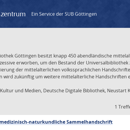
gszentrum
Ein Service der SUB Göttingen
liothek Göttingen besitzt knapp 450 abendländische mittela
ukzessive erworben, um den Bestand der Universalbibliothe
lisierung der mittelalterlichen volkssprachlichen Handschri
ion wird zukünftig um weitere mittelalterliche Handschriften
ultur und Medien, Deutsche Digitale Bibliothek, Neustart 
1 Treff
sch-medizinisch-naturkundliche Sammelhandschrift