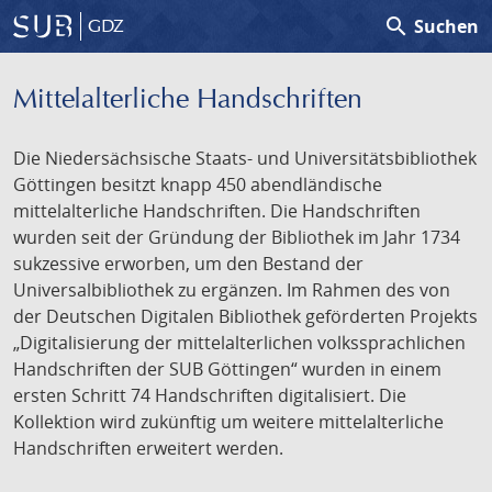
search
Suchen
GDZ
Mittelalterliche Handschriften
Die Niedersächsische Staats- und Universitätsbibliothek
Göttingen besitzt knapp 450 abendländische
mittelalterliche Handschriften. Die Handschriften
wurden seit der Gründung der Bibliothek im Jahr 1734
sukzessive erworben, um den Bestand der
Universalbibliothek zu ergänzen. Im Rahmen des von
der Deutschen Digitalen Bibliothek geförderten Projekts
„Digitalisierung der mittelalterlichen volkssprachlichen
Handschriften der SUB Göttingen“ wurden in einem
ersten Schritt 74 Handschriften digitalisiert. Die
Kollektion wird zukünftig um weitere mittelalterliche
Handschriften erweitert werden.