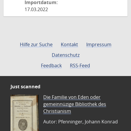
Importdatum:
17.03.2022
Hilfe zur Suche
Kontakt
Impressum
Datenschutz
Feedback
RSS-Feed
Just scanned
Die Familie von Eden oder
gemeinnüzige Bibliothek des
Christianism
Autor: Pfenninger, Johann Konrad