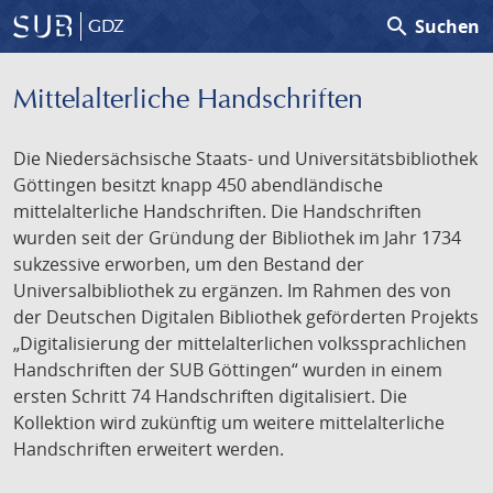
search
Suchen
GDZ
Mittelalterliche Handschriften
Die Niedersächsische Staats- und Universitätsbibliothek
Göttingen besitzt knapp 450 abendländische
mittelalterliche Handschriften. Die Handschriften
wurden seit der Gründung der Bibliothek im Jahr 1734
sukzessive erworben, um den Bestand der
Universalbibliothek zu ergänzen. Im Rahmen des von
der Deutschen Digitalen Bibliothek geförderten Projekts
„Digitalisierung der mittelalterlichen volkssprachlichen
Handschriften der SUB Göttingen“ wurden in einem
ersten Schritt 74 Handschriften digitalisiert. Die
Kollektion wird zukünftig um weitere mittelalterliche
Handschriften erweitert werden.