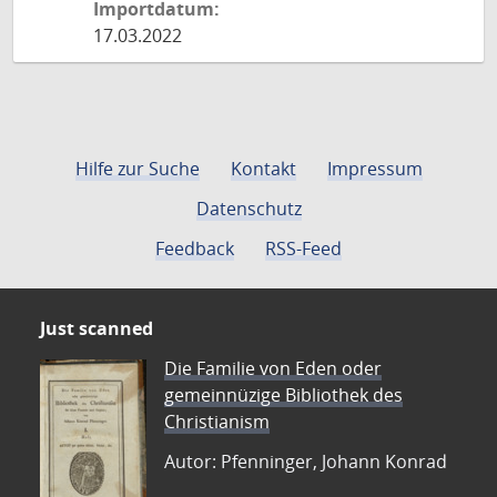
Importdatum:
17.03.2022
Hilfe zur Suche
Kontakt
Impressum
Datenschutz
Feedback
RSS-Feed
Just scanned
Die Familie von Eden oder
gemeinnüzige Bibliothek des
Christianism
Autor: Pfenninger, Johann Konrad