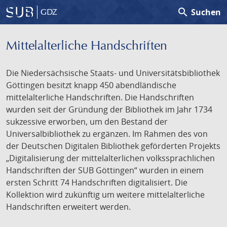
search
Suchen
GDZ
Mittelalterliche Handschriften
Die Niedersächsische Staats- und Universitätsbibliothek
Göttingen besitzt knapp 450 abendländische
mittelalterliche Handschriften. Die Handschriften
wurden seit der Gründung der Bibliothek im Jahr 1734
sukzessive erworben, um den Bestand der
Universalbibliothek zu ergänzen. Im Rahmen des von
der Deutschen Digitalen Bibliothek geförderten Projekts
„Digitalisierung der mittelalterlichen volkssprachlichen
Handschriften der SUB Göttingen“ wurden in einem
ersten Schritt 74 Handschriften digitalisiert. Die
Kollektion wird zukünftig um weitere mittelalterliche
Handschriften erweitert werden.