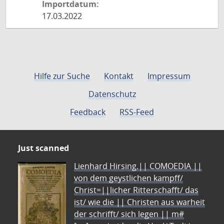
Importdatum:
17.03.2022
Hilfe zur Suche
Kontakt
Impressum
Datenschutz
Feedback
RSS-Feed
Just scanned
Lienhard Hirsing.|| COMOEDIA ||
von dem geystlichen kampff/
Christ=||licher Ritterschafft/ das
ist/ wie die || Christen aus warheit
der schrifft/ sich legen || m#