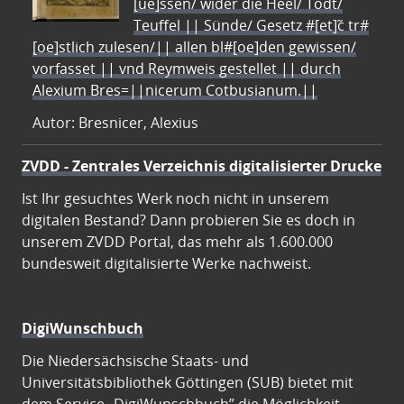
[ue]ssen/ wider die Heel/ Todt/
Teuffel || Sünde/ Gesetz #[et]c̃ tr#
[oe]stlich zulesen/|| allen bl#[oe]den gewissen/
vorfasset || vnd Reymweis gestellet || durch
Alexium Bres=||nicerum Cotbusianum.||
Autor: Bresnicer, Alexius
ZVDD - Zentrales Verzeichnis digitalisierter Drucke
Ist Ihr gesuchtes Werk noch nicht in unserem
digitalen Bestand? Dann probieren Sie es doch in
unserem ZVDD Portal, das mehr als 1.600.000
bundesweit digitalisierte Werke nachweist.
DigiWunschbuch
Die Niedersächsische Staats- und
Universitätsbibliothek Göttingen (SUB) bietet mit