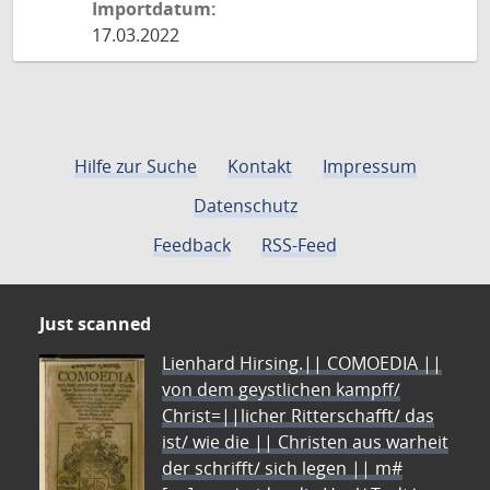
Importdatum:
17.03.2022
Hilfe zur Suche
Kontakt
Impressum
Datenschutz
Feedback
RSS-Feed
Just scanned
Lienhard Hirsing.|| COMOEDIA ||
von dem geystlichen kampff/
Christ=||licher Ritterschafft/ das
ist/ wie die || Christen aus warheit
der schrifft/ sich legen || m#