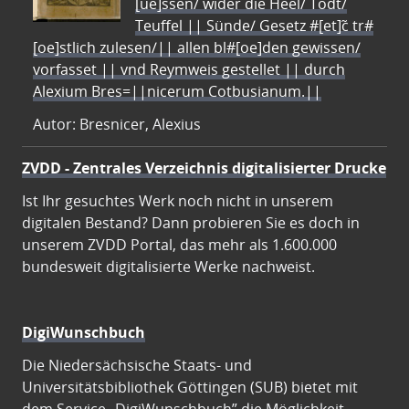
[ue]ssen/ wider die Heel/ Todt/
Teuffel || Sünde/ Gesetz #[et]c̃ tr#
[oe]stlich zulesen/|| allen bl#[oe]den gewissen/
vorfasset || vnd Reymweis gestellet || durch
Alexium Bres=||nicerum Cotbusianum.||
Autor: Bresnicer, Alexius
ZVDD - Zentrales Verzeichnis digitalisierter Drucke
Ist Ihr gesuchtes Werk noch nicht in unserem
digitalen Bestand? Dann probieren Sie es doch in
unserem ZVDD Portal, das mehr als 1.600.000
bundesweit digitalisierte Werke nachweist.
DigiWunschbuch
Die Niedersächsische Staats- und
Universitätsbibliothek Göttingen (SUB) bietet mit