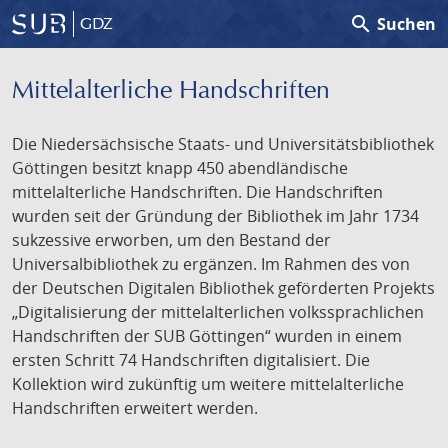
search
Suchen
GDZ
Mittelalterliche Handschriften
Die Niedersächsische Staats- und Universitätsbibliothek
Göttingen besitzt knapp 450 abendländische
mittelalterliche Handschriften. Die Handschriften
wurden seit der Gründung der Bibliothek im Jahr 1734
sukzessive erworben, um den Bestand der
Universalbibliothek zu ergänzen. Im Rahmen des von
der Deutschen Digitalen Bibliothek geförderten Projekts
„Digitalisierung der mittelalterlichen volkssprachlichen
Handschriften der SUB Göttingen“ wurden in einem
ersten Schritt 74 Handschriften digitalisiert. Die
Kollektion wird zukünftig um weitere mittelalterliche
Handschriften erweitert werden.