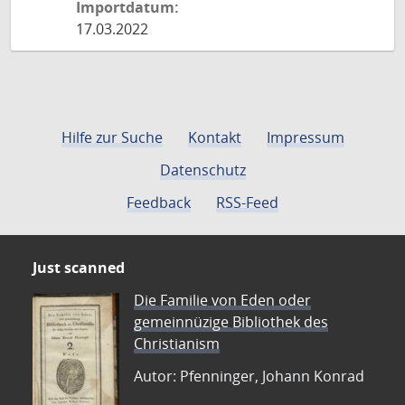
Importdatum:
17.03.2022
Hilfe zur Suche
Kontakt
Impressum
Datenschutz
Feedback
RSS-Feed
Just scanned
Die Familie von Eden oder
gemeinnüzige Bibliothek des
Christianism
Autor: Pfenninger, Johann Konrad