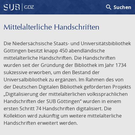
search
Suchen
GDZ
Mittelalterliche Handschriften
Die Niedersächsische Staats- und Universitätsbibliothek
Göttingen besitzt knapp 450 abendländische
mittelalterliche Handschriften. Die Handschriften
wurden seit der Gründung der Bibliothek im Jahr 1734
sukzessive erworben, um den Bestand der
Universalbibliothek zu ergänzen. Im Rahmen des von
der Deutschen Digitalen Bibliothek geförderten Projekts
„Digitalisierung der mittelalterlichen volkssprachlichen
Handschriften der SUB Göttingen“ wurden in einem
ersten Schritt 74 Handschriften digitalisiert. Die
Kollektion wird zukünftig um weitere mittelalterliche
Handschriften erweitert werden.