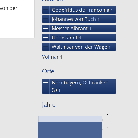
 von der
remove
Godefridus de Franconia
1
remove
Johannes von Buch
1
remove
Meister Albrant
1
remove
Unbekannt
1
remove
Walthisar von der Wage
1
Volmar
1
Orte
remove
Nordbayern, Ostfranken
(?)
1
Jahre
1
1