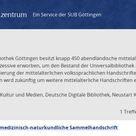
gszentrum
Ein Service der SUB Göttingen
liothek Göttingen besitzt knapp 450 abendländische mittela
ukzessive erworben, um den Bestand der Universalbibliothe
lisierung der mittelalterlichen volkssprachlichen Handschri
ion wird zukünftig um weitere mittelalterliche Handschriften
ultur und Medien, Deutsche Digitale Bibliothek, Neustart 
1 Treff
sch-medizinisch-naturkundliche Sammelhandschrift