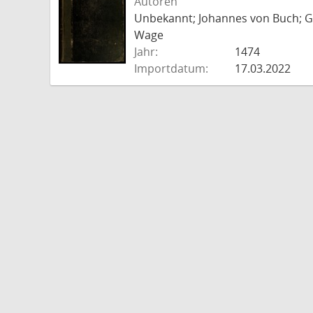
Autoren
Unbekannt; Johannes von Buch; Go
Wage
Jahr:
1474
Importdatum:
17.03.2022