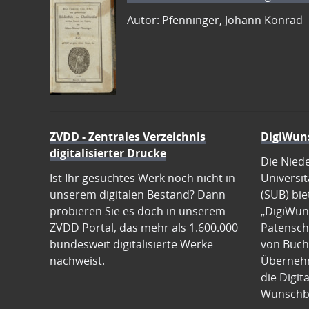
Autor: Pfenninger, Johann Konrad
ZVDD - Zentrales Verzeichnis
DigiWun
digitalisierter Drucke
Die Nied
Ist Ihr gesuchtes Werk noch nicht in
Universit
unserem digitalen Bestand? Dann
(SUB) bie
probieren Sie es doch in unserem
„DigiWun
ZVDD Portal, das mehr als 1.600.000
Patenscha
bundesweit digitalisierte Werke
von Büch
nachweist.
Übernehm
die Digit
Wunschb