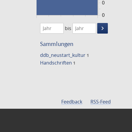
0
0
1474
1475
keyboard_arrow_right
bis
Suche
einschränke
Sammlungen
ddb_neustart_kultur
1
Handschriften
1
Feedback
RSS-Feed