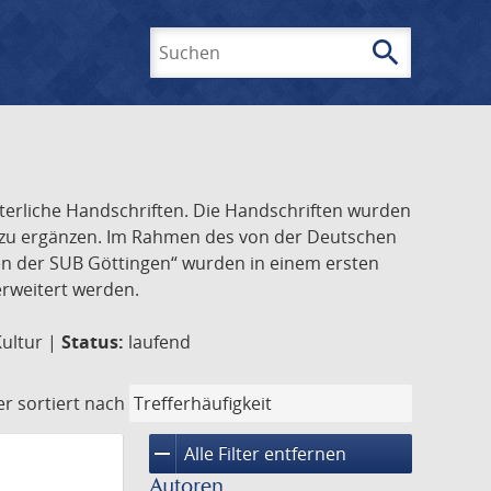
search
Suchen
lterliche Handschriften. Die Handschriften wurden
k zu ergänzen. Im Rahmen des von der Deutschen
ften der SUB Göttingen“ wurden in einem ersten
 erweitert werden.
Kultur |
Status:
laufend
er
sortiert nach
remove
Alle Filter entfernen
Autoren