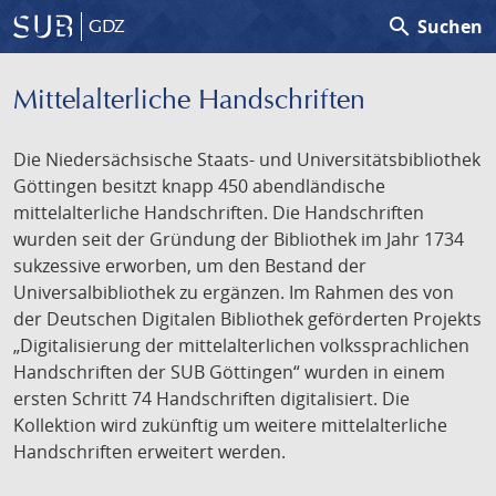
search
Suchen
GDZ
Mittelalterliche Handschriften
Die Niedersächsische Staats- und Universitätsbibliothek
Göttingen besitzt knapp 450 abendländische
mittelalterliche Handschriften. Die Handschriften
wurden seit der Gründung der Bibliothek im Jahr 1734
sukzessive erworben, um den Bestand der
Universalbibliothek zu ergänzen. Im Rahmen des von
der Deutschen Digitalen Bibliothek geförderten Projekts
„Digitalisierung der mittelalterlichen volkssprachlichen
Handschriften der SUB Göttingen“ wurden in einem
ersten Schritt 74 Handschriften digitalisiert. Die
Kollektion wird zukünftig um weitere mittelalterliche
Handschriften erweitert werden.