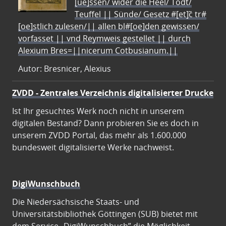
[ue]ssen/ wider die Heel/ Todt/
Teuffel || Sünde/ Gesetz #[et]c̃ tr#
[oe]stlich zulesen/|| allen bl#[oe]den gewissen/
vorfasset || vnd Reymweis gestellet || durch
Alexium Bres=||nicerum Cotbusianum.||
Autor: Bresnicer, Alexius
ZVDD - Zentrales Verzeichnis digitalisierter Drucke
Ist Ihr gesuchtes Werk noch nicht in unserem
digitalen Bestand? Dann probieren Sie es doch in
unserem ZVDD Portal, das mehr als 1.600.000
bundesweit digitalisierte Werke nachweist.
DigiWunschbuch
Die Niedersächsische Staats- und
Universitätsbibliothek Göttingen (SUB) bietet mit