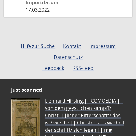
Importdatum:
17.03.2022
Hilfe zur Suche
Kontakt
Impressum
Datenschutz
Feedback
RSS-Feed
Just scanned
Lienhard Hirsing.|| COMOEDIA ||
von dem geystlichen kampff/
Christ=||licher Ritterschafft/ das
ist/ wie die || Christen aus warheit
der schrifft/ sich legen || m#