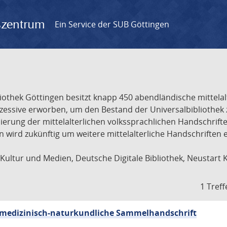
gszentrum
Ein Service der SUB Göttingen
liothek Göttingen besitzt knapp 450 abendländische mittela
ukzessive erworben, um den Bestand der Universalbibliothe
lisierung der mittelalterlichen volkssprachlichen Handschri
ion wird zukünftig um weitere mittelalterliche Handschriften
ultur und Medien, Deutsche Digitale Bibliothek, Neustart 
1 Treff
sch-medizinisch-naturkundliche Sammelhandschrift