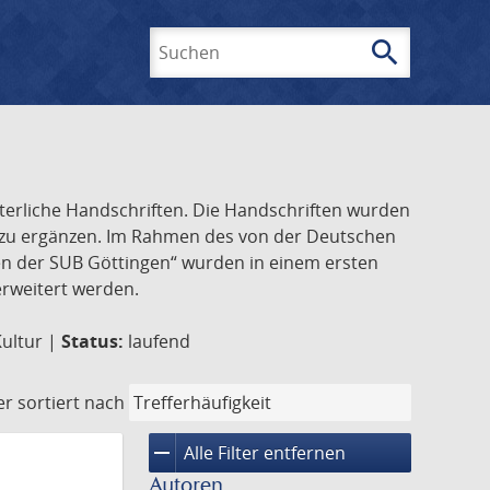
search
Suchen
lterliche Handschriften. Die Handschriften wurden
k zu ergänzen. Im Rahmen des von der Deutschen
ften der SUB Göttingen“ wurden in einem ersten
 erweitert werden.
Kultur |
Status:
laufend
er
sortiert nach
remove
Alle Filter entfernen
Autoren