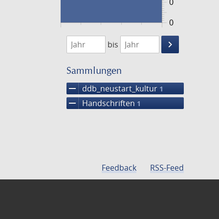
0
0
1474
1475
keyboard_arrow_right
bis
Suche
einschränke
Sammlungen
remove
ddb_neustart_kultur
1
remove
Handschriften
1
Feedback
RSS-Feed