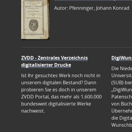
Autor: Pfenninger, Johann Konrad
ZVDD - Zentrales Verzeichnis
DigiWun
digitalisierter Drucke
Die Nied
Ist Ihr gesuchtes Werk noch nicht in
Universit
unserem digitalen Bestand? Dann
(SUB) bie
probieren Sie es doch in unserem
„DigiWun
ZVDD Portal, das mehr als 1.600.000
Patenscha
bundesweit digitalisierte Werke
von Büch
nachweist.
Übernehm
die Digit
Wunschb