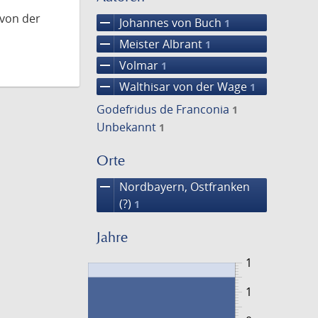
 von der
remove
Johannes von Buch
1
remove
Meister Albrant
1
remove
Volmar
1
remove
Walthisar von der Wage
1
Godefridus de Franconia
1
Unbekannt
1
Orte
remove
Nordbayern, Ostfranken
(?)
1
Jahre
1
1