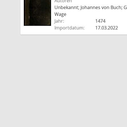
Autoren
Unbekannt; Johannes von Buch; Go
Wage
Jahr:
1474
Importdatum:
17.03.2022