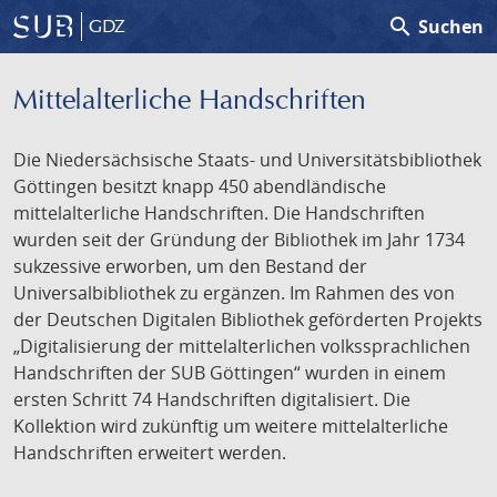
search
Suchen
GDZ
Mittelalterliche Handschriften
Die Niedersächsische Staats- und Universitätsbibliothek
Göttingen besitzt knapp 450 abendländische
mittelalterliche Handschriften. Die Handschriften
wurden seit der Gründung der Bibliothek im Jahr 1734
sukzessive erworben, um den Bestand der
Universalbibliothek zu ergänzen. Im Rahmen des von
der Deutschen Digitalen Bibliothek geförderten Projekts
„Digitalisierung der mittelalterlichen volkssprachlichen
Handschriften der SUB Göttingen“ wurden in einem
ersten Schritt 74 Handschriften digitalisiert. Die
Kollektion wird zukünftig um weitere mittelalterliche
Handschriften erweitert werden.