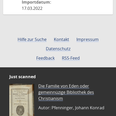
Importdatum:
17.03.2022
Hilfe zur Suche
Kontakt
Impressum
Datenschutz
Feedback
RSS-Feed
Just scanned
Die Familie von Eden oder
gemeinnüzige Bibliothek des
Christianism
Autor: Pfenninger, Johann Konrad