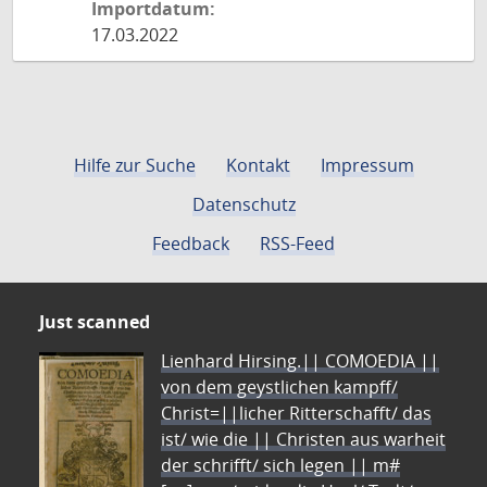
Importdatum:
17.03.2022
Hilfe zur Suche
Kontakt
Impressum
Datenschutz
Feedback
RSS-Feed
Just scanned
Lienhard Hirsing.|| COMOEDIA ||
von dem geystlichen kampff/
Christ=||licher Ritterschafft/ das
ist/ wie die || Christen aus warheit
der schrifft/ sich legen || m#