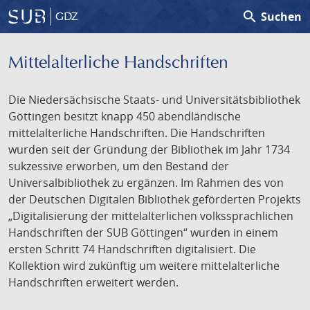
search
Suchen
GDZ
Mittelalterliche Handschriften
Die Niedersächsische Staats- und Universitätsbibliothek
Göttingen besitzt knapp 450 abendländische
mittelalterliche Handschriften. Die Handschriften
wurden seit der Gründung der Bibliothek im Jahr 1734
sukzessive erworben, um den Bestand der
Universalbibliothek zu ergänzen. Im Rahmen des von
der Deutschen Digitalen Bibliothek geförderten Projekts
„Digitalisierung der mittelalterlichen volkssprachlichen
Handschriften der SUB Göttingen“ wurden in einem
ersten Schritt 74 Handschriften digitalisiert. Die
Kollektion wird zukünftig um weitere mittelalterliche
Handschriften erweitert werden.