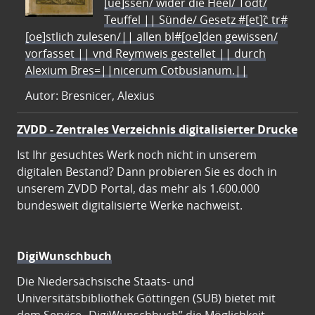
[ue]ssen/ wider die Heel/ Todt/
Teuffel || Sünde/ Gesetz #[et]c̃ tr#
[oe]stlich zulesen/|| allen bl#[oe]den gewissen/
vorfasset || vnd Reymweis gestellet || durch
Alexium Bres=||nicerum Cotbusianum.||
Autor: Bresnicer, Alexius
ZVDD - Zentrales Verzeichnis digitalisierter Drucke
Ist Ihr gesuchtes Werk noch nicht in unserem
digitalen Bestand? Dann probieren Sie es doch in
unserem ZVDD Portal, das mehr als 1.600.000
bundesweit digitalisierte Werke nachweist.
DigiWunschbuch
Die Niedersächsische Staats- und
Universitätsbibliothek Göttingen (SUB) bietet mit