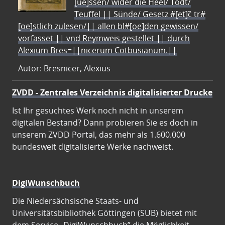
[ue]ssen/ wider die Heel/ Todt/
Teuffel || Sünde/ Gesetz #[et]c̃ tr#
[oe]stlich zulesen/|| allen bl#[oe]den gewissen/
vorfasset || vnd Reymweis gestellet || durch
Alexium Bres=||nicerum Cotbusianum.||
Autor: Bresnicer, Alexius
ZVDD - Zentrales Verzeichnis digitalisierter Drucke
Ist Ihr gesuchtes Werk noch nicht in unserem
digitalen Bestand? Dann probieren Sie es doch in
unserem ZVDD Portal, das mehr als 1.600.000
bundesweit digitalisierte Werke nachweist.
DigiWunschbuch
Die Niedersächsische Staats- und
Universitätsbibliothek Göttingen (SUB) bietet mit