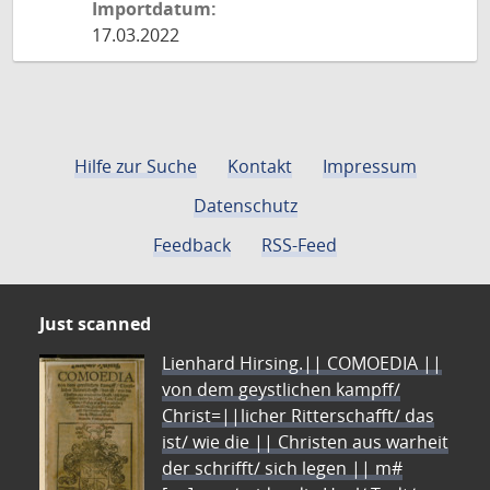
Importdatum:
17.03.2022
Hilfe zur Suche
Kontakt
Impressum
Datenschutz
Feedback
RSS-Feed
Just scanned
Lienhard Hirsing.|| COMOEDIA ||
von dem geystlichen kampff/
Christ=||licher Ritterschafft/ das
ist/ wie die || Christen aus warheit
der schrifft/ sich legen || m#