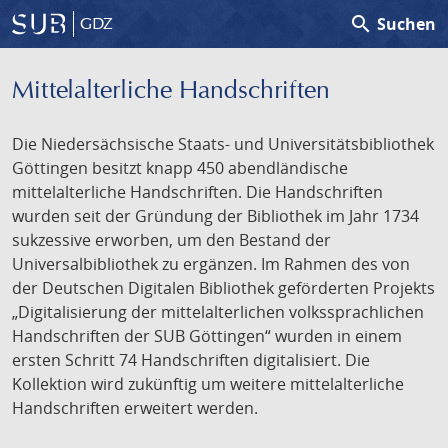
search
Suchen
GDZ
Mittelalterliche Handschriften
Die Niedersächsische Staats- und Universitätsbibliothek
Göttingen besitzt knapp 450 abendländische
mittelalterliche Handschriften. Die Handschriften
wurden seit der Gründung der Bibliothek im Jahr 1734
sukzessive erworben, um den Bestand der
Universalbibliothek zu ergänzen. Im Rahmen des von
der Deutschen Digitalen Bibliothek geförderten Projekts
„Digitalisierung der mittelalterlichen volkssprachlichen
Handschriften der SUB Göttingen“ wurden in einem
ersten Schritt 74 Handschriften digitalisiert. Die
Kollektion wird zukünftig um weitere mittelalterliche
Handschriften erweitert werden.