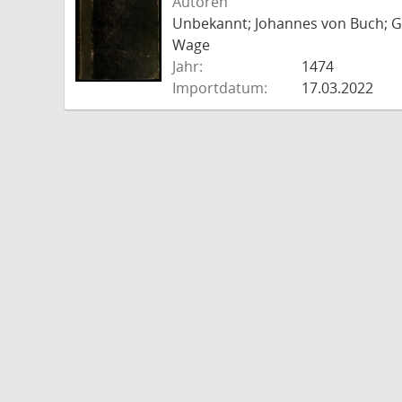
Autoren
Unbekannt; Johannes von Buch; Go
Wage
Jahr:
1474
Importdatum:
17.03.2022