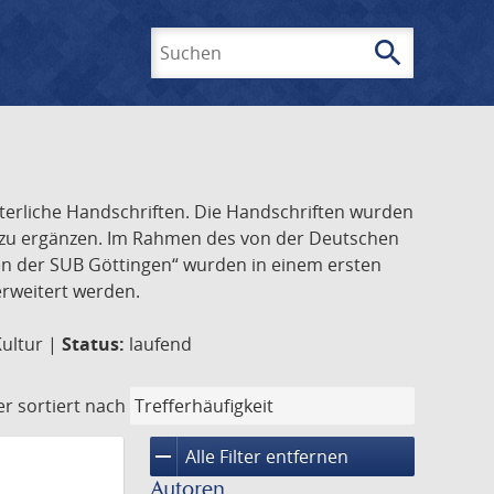
search
Suchen
lterliche Handschriften. Die Handschriften wurden
k zu ergänzen. Im Rahmen des von der Deutschen
ften der SUB Göttingen“ wurden in einem ersten
 erweitert werden.
Kultur |
Status:
laufend
er
sortiert nach
remove
Alle Filter entfernen
Autoren