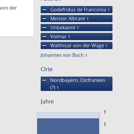
 von der
remove
Godefridus de Franconia
1
remove
Meister Albrant
1
remove
Unbekannt
1
remove
Volmar
1
remove
Walthisar von der Wage
1
Johannes von Buch
1
Orte
remove
Nordbayern, Ostfranken
(?)
1
Jahre
1
1