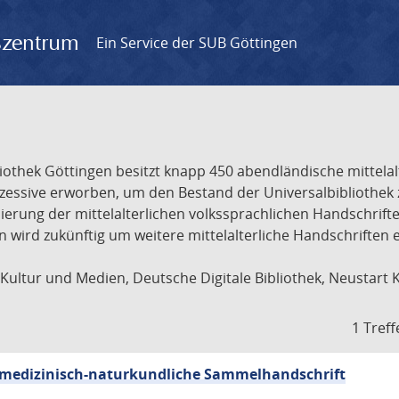
gszentrum
Ein Service der SUB Göttingen
liothek Göttingen besitzt knapp 450 abendländische mittela
ukzessive erworben, um den Bestand der Universalbibliothe
lisierung der mittelalterlichen volkssprachlichen Handschri
ion wird zukünftig um weitere mittelalterliche Handschriften
ultur und Medien, Deutsche Digitale Bibliothek, Neustart 
1 Treff
sch-medizinisch-naturkundliche Sammelhandschrift