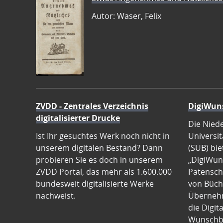
Autor: Waser, Felix
ZVDD - Zentrales Verzeichnis
DigiWun
digitalisierter Drucke
Die Nied
Ist Ihr gesuchtes Werk noch nicht in
Universit
unserem digitalen Bestand? Dann
(SUB) bie
probieren Sie es doch in unserem
„DigiWun
ZVDD Portal, das mehr als 1.600.000
Patenscha
bundesweit digitalisierte Werke
von Büch
nachweist.
Übernehm
die Digit
Wunschb