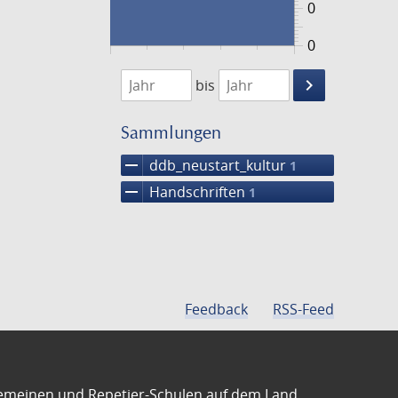
0
0
1474
1475
keyboard_arrow_right
bis
Suche
einschränke
Sammlungen
remove
ddb_neustart_kultur
1
remove
Handschriften
1
Feedback
RSS-Feed
emeinen und Repetier-Schulen auf dem Land