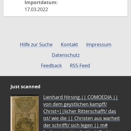
Importdatum:
17.03.2022
Hilfe zur Suche
Kontakt
Impressum
Datenschutz
Feedback
RSS-Feed
Just scanned
Lienhard Hirsing.|| COMOEDIA ||
von dem geystlichen kampff/
Christ=||licher Ritterschafft/ das
ist/ wie die || Christen aus warheit
der schrifft/ sich legen || m#