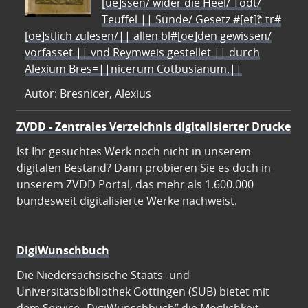
[ue]ssen/ wider die Heel/ Todt/
Teuffel || Sünde/ Gesetz #[et]c̃ tr#
[oe]stlich zulesen/|| allen bl#[oe]den gewissen/
vorfasset || vnd Reymweis gestellet || durch
Alexium Bres=||nicerum Cotbusianum.||
Autor: Bresnicer, Alexius
ZVDD - Zentrales Verzeichnis digitalisierter Drucke
Ist Ihr gesuchtes Werk noch nicht in unserem
digitalen Bestand? Dann probieren Sie es doch in
unserem ZVDD Portal, das mehr als 1.600.000
bundesweit digitalisierte Werke nachweist.
DigiWunschbuch
Die Niedersächsische Staats- und
Universitätsbibliothek Göttingen (SUB) bietet mit