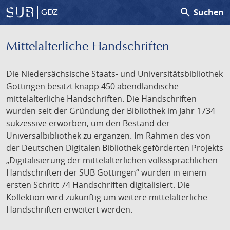
search
Suchen
GDZ
Mittelalterliche Handschriften
Die Niedersächsische Staats- und Universitätsbibliothek
Göttingen besitzt knapp 450 abendländische
mittelalterliche Handschriften. Die Handschriften
wurden seit der Gründung der Bibliothek im Jahr 1734
sukzessive erworben, um den Bestand der
Universalbibliothek zu ergänzen. Im Rahmen des von
der Deutschen Digitalen Bibliothek geförderten Projekts
„Digitalisierung der mittelalterlichen volkssprachlichen
Handschriften der SUB Göttingen“ wurden in einem
ersten Schritt 74 Handschriften digitalisiert. Die
Kollektion wird zukünftig um weitere mittelalterliche
Handschriften erweitert werden.