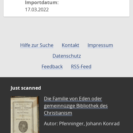
Importdatum:
17.03.2022
Hilfe zur Suche
Kontakt
Impressum
Datenschutz
Feedback
RSS-Feed
Just scanned
Die Familie von Eden oder
gemeinnüzige Bibliothek des
Christianism
Autor: Pfenninger, Johann Konrad