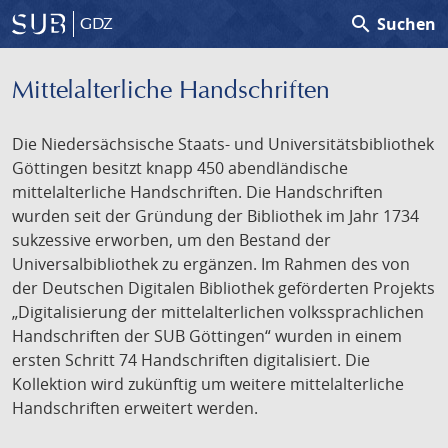
search
Suchen
GDZ
Mittelalterliche Handschriften
Die Niedersächsische Staats- und Universitätsbibliothek
Göttingen besitzt knapp 450 abendländische
mittelalterliche Handschriften. Die Handschriften
wurden seit der Gründung der Bibliothek im Jahr 1734
sukzessive erworben, um den Bestand der
Universalbibliothek zu ergänzen. Im Rahmen des von
der Deutschen Digitalen Bibliothek geförderten Projekts
„Digitalisierung der mittelalterlichen volkssprachlichen
Handschriften der SUB Göttingen“ wurden in einem
ersten Schritt 74 Handschriften digitalisiert. Die
Kollektion wird zukünftig um weitere mittelalterliche
Handschriften erweitert werden.