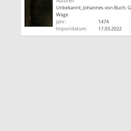
Autoren
Unbekannt; Johannes von Buch; Go
Wage
Jahr:
1474
Importdatum:
17.03.2022