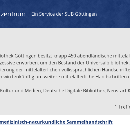
gszentrum
Ein Service der SUB Göttingen
liothek Göttingen besitzt knapp 450 abendländische mittela
ukzessive erworben, um den Bestand der Universalbibliothe
lisierung der mittelalterlichen volkssprachlichen Handschri
ion wird zukünftig um weitere mittelalterliche Handschriften
ultur und Medien, Deutsche Digitale Bibliothek, Neustart 
1 Treff
sch-medizinisch-naturkundliche Sammelhandschrift