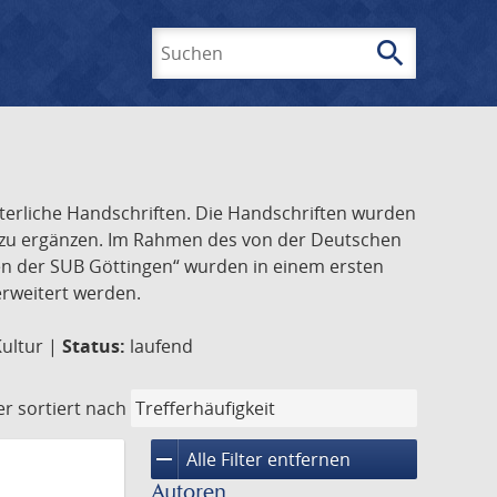
search
Suchen
lterliche Handschriften. Die Handschriften wurden
k zu ergänzen. Im Rahmen des von der Deutschen
ften der SUB Göttingen“ wurden in einem ersten
 erweitert werden.
Kultur |
Status:
laufend
er
sortiert nach
remove
Alle Filter entfernen
Autoren