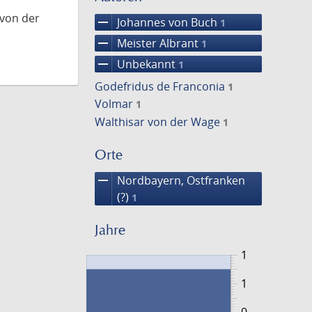
 von der
remove
Johannes von Buch
1
remove
Meister Albrant
1
remove
Unbekannt
1
Godefridus de Franconia
1
Volmar
1
Walthisar von der Wage
1
Orte
remove
Nordbayern, Ostfranken
(?)
1
Jahre
1
1