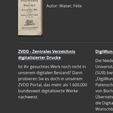
Autor: Waser, Felix
ZVDD - Zentrales Verzeichnis
DigiWun
digitalisierter Drucke
Die Nied
Ist Ihr gesuchtes Werk noch nicht in
Universit
unserem digitalen Bestand? Dann
(SUB) bie
probieren Sie es doch in unserem
„DigiWun
ZVDD Portal, das mehr als 1.600.000
Patenscha
bundesweit digitalisierte Werke
von Büch
nachweist.
Übernehm
die Digit
Wunschb