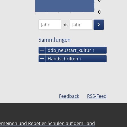
0
0
1474
1475
keyboard_arrow_right
bis
Suche
einschränke
Sammlungen
remove
ddb_neustart_kultur
1
remove
Handschriften
1
Feedback
RSS-Feed
emeinen und Repetier-Schulen auf dem Land