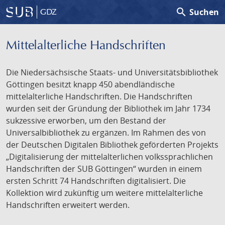
search
Suchen
GDZ
Mittelalterliche Handschriften
Die Niedersächsische Staats- und Universitätsbibliothek
Göttingen besitzt knapp 450 abendländische
mittelalterliche Handschriften. Die Handschriften
wurden seit der Gründung der Bibliothek im Jahr 1734
sukzessive erworben, um den Bestand der
Universalbibliothek zu ergänzen. Im Rahmen des von
der Deutschen Digitalen Bibliothek geförderten Projekts
„Digitalisierung der mittelalterlichen volkssprachlichen
Handschriften der SUB Göttingen“ wurden in einem
ersten Schritt 74 Handschriften digitalisiert. Die
Kollektion wird zukünftig um weitere mittelalterliche
Handschriften erweitert werden.