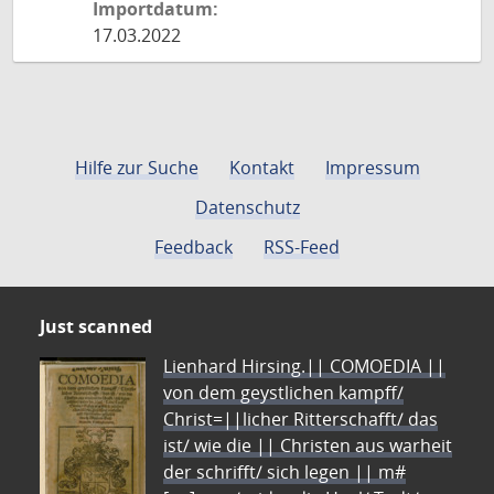
Importdatum:
17.03.2022
Hilfe zur Suche
Kontakt
Impressum
Datenschutz
Feedback
RSS-Feed
Just scanned
Lienhard Hirsing.|| COMOEDIA ||
von dem geystlichen kampff/
Christ=||licher Ritterschafft/ das
ist/ wie die || Christen aus warheit
der schrifft/ sich legen || m#