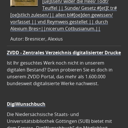
[ue]ssen/ wider die Heel/ Todt/
Teuffel || Sünde/ Gesetz #[et]c̃ tr#
[oe]stlich zulesen/|| allen bl#[oe]den gewissen/
vorfasset || vnd Reymweis gestellet || durch
Alexium Bres=||nicerum Cotbusianum.||
Autor: Bresnicer, Alexius
ZVDD - Zentrales Verzeichnis digitalisierter Drucke
Ist Ihr gesuchtes Werk noch nicht in unserem
digitalen Bestand? Dann probieren Sie es doch in
unserem ZVDD Portal, das mehr als 1.600.000
bundesweit digitalisierte Werke nachweist.
DigiWunschbuch
Die Niedersächsische Staats- und
Universitätsbibliothek Göttingen (SUB) bietet mit