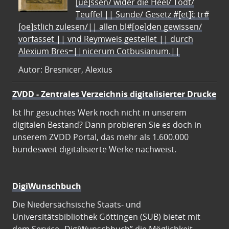
[ue]ssen/ wider die Heel/ Todt/
Teuffel || Sünde/ Gesetz #[et]c̃ tr#
[oe]stlich zulesen/|| allen bl#[oe]den gewissen/
vorfasset || vnd Reymweis gestellet || durch
Alexium Bres=||nicerum Cotbusianum.||
Autor: Bresnicer, Alexius
ZVDD - Zentrales Verzeichnis digitalisierter Drucke
Ist Ihr gesuchtes Werk noch nicht in unserem
digitalen Bestand? Dann probieren Sie es doch in
unserem ZVDD Portal, das mehr als 1.600.000
bundesweit digitalisierte Werke nachweist.
DigiWunschbuch
Die Niedersächsische Staats- und
Universitätsbibliothek Göttingen (SUB) bietet mit