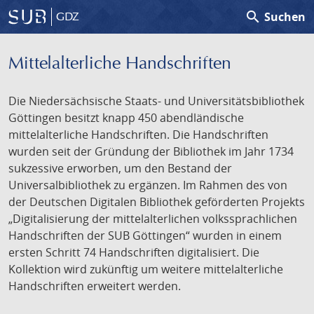
search
Suchen
GDZ
Mittelalterliche Handschriften
Die Niedersächsische Staats- und Universitätsbibliothek
Göttingen besitzt knapp 450 abendländische
mittelalterliche Handschriften. Die Handschriften
wurden seit der Gründung der Bibliothek im Jahr 1734
sukzessive erworben, um den Bestand der
Universalbibliothek zu ergänzen. Im Rahmen des von
der Deutschen Digitalen Bibliothek geförderten Projekts
„Digitalisierung der mittelalterlichen volkssprachlichen
Handschriften der SUB Göttingen“ wurden in einem
ersten Schritt 74 Handschriften digitalisiert. Die
Kollektion wird zukünftig um weitere mittelalterliche
Handschriften erweitert werden.