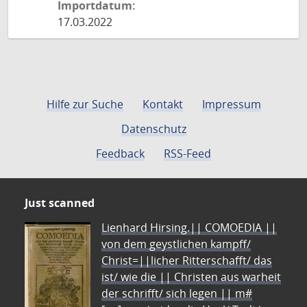
Importdatum:
17.03.2022
Hilfe zur Suche
Kontakt
Impressum
Datenschutz
Feedback
RSS-Feed
Just scanned
Lienhard Hirsing.|| COMOEDIA ||
von dem geystlichen kampff/
Christ=||licher Ritterschafft/ das
ist/ wie die || Christen aus warheit
der schrifft/ sich legen || m#