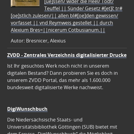
[ue]ssen/ wider die Heel/ Todt/
Teuffel || Sünde/ Gesetz #[et]c̃ tr#
[oe]stlich zulesen/|| allen bl#[oe]den gewissen/
vorfasset || vnd Reymweis gestellet || durch
Alexium Bres=||nicerum Cotbusianum.||
Autor: Bresnicer, Alexius
ZVDD - Zentrales Verzeichnis digitalisierter Drucke
Ist Ihr gesuchtes Werk noch nicht in unserem
digitalen Bestand? Dann probieren Sie es doch in
unserem ZVDD Portal, das mehr als 1.600.000
bundesweit digitalisierte Werke nachweist.
DigiWunschbuch
Die Niedersächsische Staats- und
Universitätsbibliothek Göttingen (SUB) bietet mit