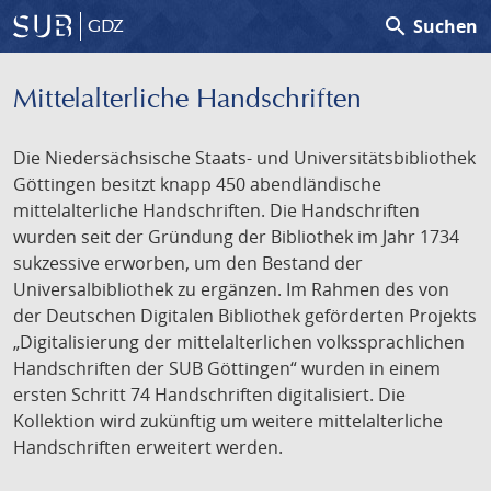
search
Suchen
GDZ
Mittelalterliche Handschriften
Die Niedersächsische Staats- und Universitätsbibliothek
Göttingen besitzt knapp 450 abendländische
mittelalterliche Handschriften. Die Handschriften
wurden seit der Gründung der Bibliothek im Jahr 1734
sukzessive erworben, um den Bestand der
Universalbibliothek zu ergänzen. Im Rahmen des von
der Deutschen Digitalen Bibliothek geförderten Projekts
„Digitalisierung der mittelalterlichen volkssprachlichen
Handschriften der SUB Göttingen“ wurden in einem
ersten Schritt 74 Handschriften digitalisiert. Die
Kollektion wird zukünftig um weitere mittelalterliche
Handschriften erweitert werden.