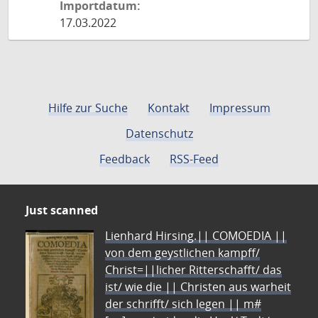
Importdatum:
17.03.2022
Hilfe zur Suche
Kontakt
Impressum
Datenschutz
Feedback
RSS-Feed
Just scanned
Lienhard Hirsing.|| COMOEDIA ||
von dem geystlichen kampff/
Christ=||licher Ritterschafft/ das
ist/ wie die || Christen aus warheit
der schrifft/ sich legen || m#