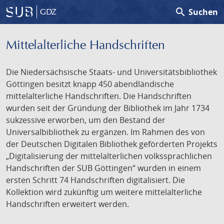
search
Suchen
GDZ
Mittelalterliche Handschriften
Die Niedersächsische Staats- und Universitätsbibliothek
Göttingen besitzt knapp 450 abendländische
mittelalterliche Handschriften. Die Handschriften
wurden seit der Gründung der Bibliothek im Jahr 1734
sukzessive erworben, um den Bestand der
Universalbibliothek zu ergänzen. Im Rahmen des von
der Deutschen Digitalen Bibliothek geförderten Projekts
„Digitalisierung der mittelalterlichen volkssprachlichen
Handschriften der SUB Göttingen“ wurden in einem
ersten Schritt 74 Handschriften digitalisiert. Die
Kollektion wird zukünftig um weitere mittelalterliche
Handschriften erweitert werden.