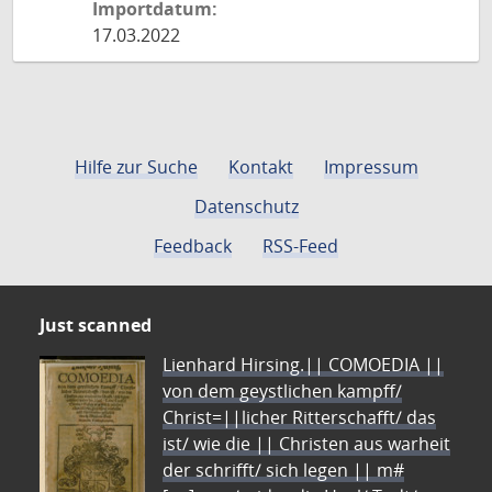
Importdatum:
17.03.2022
Hilfe zur Suche
Kontakt
Impressum
Datenschutz
Feedback
RSS-Feed
Just scanned
Lienhard Hirsing.|| COMOEDIA ||
von dem geystlichen kampff/
Christ=||licher Ritterschafft/ das
ist/ wie die || Christen aus warheit
der schrifft/ sich legen || m#