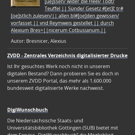
[ue]ssen/ wider die Heel/ Todt/
Teuffel || Sünde/ Gesetz #[et]c̃ tr#
[oe]stlich zulesen/|| allen bl#[oe]den gewissen/
vorfasset || vnd Reymweis gestellet || durch
Alexium Bres=||nicerum Cotbusianum.||
Autor: Bresnicer, Alexius
ZVDD - Zentrales Verzeichnis digitalisierter Drucke
Ist Ihr gesuchtes Werk noch nicht in unserem
digitalen Bestand? Dann probieren Sie es doch in
unserem ZVDD Portal, das mehr als 1.600.000
bundesweit digitalisierte Werke nachweist.
DigiWunschbuch
Die Niedersächsische Staats- und
Universitätsbibliothek Göttingen (SUB) bietet mit