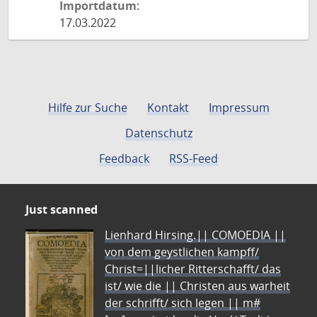
Importdatum:
17.03.2022
Hilfe zur Suche
Kontakt
Impressum
Datenschutz
Feedback
RSS-Feed
Just scanned
Lienhard Hirsing.|| COMOEDIA ||
von dem geystlichen kampff/
Christ=||licher Ritterschafft/ das
ist/ wie die || Christen aus warheit
der schrifft/ sich legen || m#