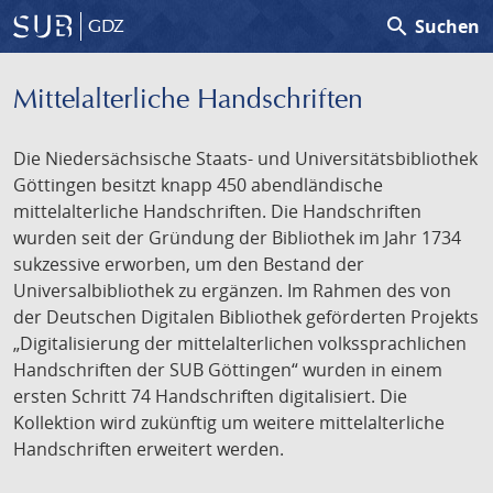
search
Suchen
GDZ
Mittelalterliche Handschriften
Die Niedersächsische Staats- und Universitätsbibliothek
Göttingen besitzt knapp 450 abendländische
mittelalterliche Handschriften. Die Handschriften
wurden seit der Gründung der Bibliothek im Jahr 1734
sukzessive erworben, um den Bestand der
Universalbibliothek zu ergänzen. Im Rahmen des von
der Deutschen Digitalen Bibliothek geförderten Projekts
„Digitalisierung der mittelalterlichen volkssprachlichen
Handschriften der SUB Göttingen“ wurden in einem
ersten Schritt 74 Handschriften digitalisiert. Die
Kollektion wird zukünftig um weitere mittelalterliche
Handschriften erweitert werden.