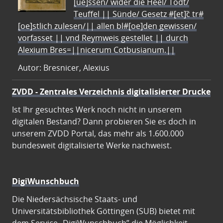
[ue]ssen/ wider die Heel/ Todt/
Teuffel || Sünde/ Gesetz #[et]c̃ tr#
[oe]stlich zulesen/|| allen bl#[oe]den gewissen/
vorfasset || vnd Reymweis gestellet || durch
Alexium Bres=||nicerum Cotbusianum.||
Autor: Bresnicer, Alexius
ZVDD - Zentrales Verzeichnis digitalisierter Drucke
Ist Ihr gesuchtes Werk noch nicht in unserem
digitalen Bestand? Dann probieren Sie es doch in
unserem ZVDD Portal, das mehr als 1.600.000
bundesweit digitalisierte Werke nachweist.
DigiWunschbuch
Die Niedersächsische Staats- und
Universitätsbibliothek Göttingen (SUB) bietet mit