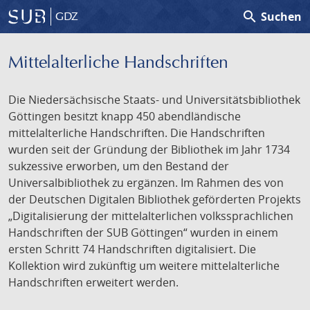
search
Suchen
GDZ
Mittelalterliche Handschriften
Die Niedersächsische Staats- und Universitätsbibliothek
Göttingen besitzt knapp 450 abendländische
mittelalterliche Handschriften. Die Handschriften
wurden seit der Gründung der Bibliothek im Jahr 1734
sukzessive erworben, um den Bestand der
Universalbibliothek zu ergänzen. Im Rahmen des von
der Deutschen Digitalen Bibliothek geförderten Projekts
„Digitalisierung der mittelalterlichen volkssprachlichen
Handschriften der SUB Göttingen“ wurden in einem
ersten Schritt 74 Handschriften digitalisiert. Die
Kollektion wird zukünftig um weitere mittelalterliche
Handschriften erweitert werden.