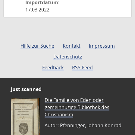
Importdatum:
17.03.2022
Hilfe zur Suche
Kontakt
Impressum
Datenschutz
Feedback
RSS-Feed
Just scanned
Die Familie von Eden oder
gemeinnüzige Bibliothek des
Christianism
Autor: Pfenninger, Johann Konrad