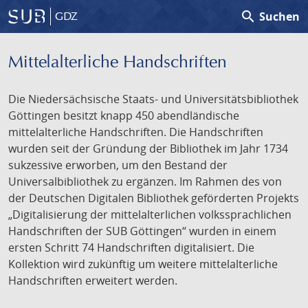
search
Suchen
GDZ
Mittelalterliche Handschriften
Die Niedersächsische Staats- und Universitätsbibliothek
Göttingen besitzt knapp 450 abendländische
mittelalterliche Handschriften. Die Handschriften
wurden seit der Gründung der Bibliothek im Jahr 1734
sukzessive erworben, um den Bestand der
Universalbibliothek zu ergänzen. Im Rahmen des von
der Deutschen Digitalen Bibliothek geförderten Projekts
„Digitalisierung der mittelalterlichen volkssprachlichen
Handschriften der SUB Göttingen“ wurden in einem
ersten Schritt 74 Handschriften digitalisiert. Die
Kollektion wird zukünftig um weitere mittelalterliche
Handschriften erweitert werden.