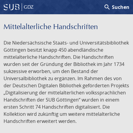
search
Suchen
GDZ
Mittelalterliche Handschriften
Die Niedersächsische Staats- und Universitätsbibliothek
Göttingen besitzt knapp 450 abendländische
mittelalterliche Handschriften. Die Handschriften
wurden seit der Gründung der Bibliothek im Jahr 1734
sukzessive erworben, um den Bestand der
Universalbibliothek zu ergänzen. Im Rahmen des von
der Deutschen Digitalen Bibliothek geförderten Projekts
„Digitalisierung der mittelalterlichen volkssprachlichen
Handschriften der SUB Göttingen“ wurden in einem
ersten Schritt 74 Handschriften digitalisiert. Die
Kollektion wird zukünftig um weitere mittelalterliche
Handschriften erweitert werden.