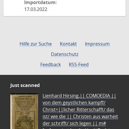
Importdatum:
17.03.2022
Hilfe zur Suche
Kontakt
Impressum
Datenschutz
Feedback
RSS-Feed
Just scanned
Lienhard Hirsing.|| COMOEDIA ||
von dem geystlichen kampff/
Christ=||licher Ritterschafft/ das
ist/ wie die || Christen aus warheit
der schrifft/ sich legen || m#