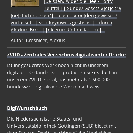
[ue]ssen/ wider die Heel/ Todt/
Teuffel || Sünde/ Gesetz #[et]c̃ tr#
[oe]stlich zulesen/|| allen bl#[oe]den gewissen/
vorfasset || vnd Reymweis gestellet || durch
Alexium Bres=||nicerum Cotbusianum.||
Autor: Bresnicer, Alexius
ZVDD - Zentrales Verzeichnis digitalisierter Drucke
Ist Ihr gesuchtes Werk noch nicht in unserem
digitalen Bestand? Dann probieren Sie es doch in
unserem ZVDD Portal, das mehr als 1.600.000
bundesweit digitalisierte Werke nachweist.
DigiWunschbuch
Die Niedersächsische Staats- und
Universitätsbibliothek Göttingen (SUB) bietet mit