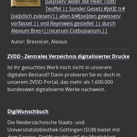
[ue]ssen/ wider die Heel/ Todt/
Teuffel || Sünde/ Gesetz #[et]c̃ tr#
[oe]stlich zulesen/|| allen bl#[oe]den gewissen/
vorfasset || vnd Reymweis gestellet || durch
Alexium Bres=||nicerum Cotbusianum.||
Autor: Bresnicer, Alexius
ZVDD - Zentrales Verzeichnis digitalisierter Drucke
Ist Ihr gesuchtes Werk noch nicht in unserem
digitalen Bestand? Dann probieren Sie es doch in
unserem ZVDD Portal, das mehr als 1.600.000
bundesweit digitalisierte Werke nachweist.
DigiWunschbuch
Die Niedersächsische Staats- und
Universitätsbibliothek Göttingen (SUB) bietet mit