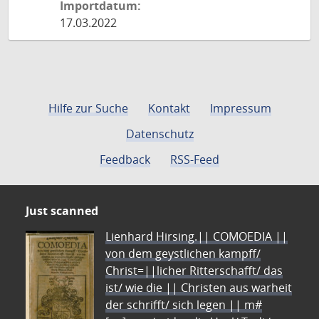
Importdatum:
17.03.2022
Hilfe zur Suche
Kontakt
Impressum
Datenschutz
Feedback
RSS-Feed
Just scanned
Lienhard Hirsing.|| COMOEDIA ||
von dem geystlichen kampff/
Christ=||licher Ritterschafft/ das
ist/ wie die || Christen aus warheit
der schrifft/ sich legen || m#