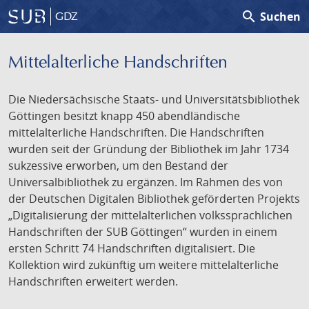
search
Suchen
GDZ
Mittelalterliche Handschriften
Die Niedersächsische Staats- und Universitätsbibliothek
Göttingen besitzt knapp 450 abendländische
mittelalterliche Handschriften. Die Handschriften
wurden seit der Gründung der Bibliothek im Jahr 1734
sukzessive erworben, um den Bestand der
Universalbibliothek zu ergänzen. Im Rahmen des von
der Deutschen Digitalen Bibliothek geförderten Projekts
„Digitalisierung der mittelalterlichen volkssprachlichen
Handschriften der SUB Göttingen“ wurden in einem
ersten Schritt 74 Handschriften digitalisiert. Die
Kollektion wird zukünftig um weitere mittelalterliche
Handschriften erweitert werden.