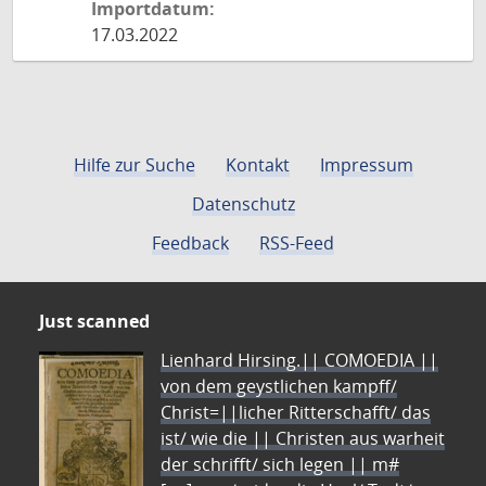
Importdatum:
17.03.2022
Hilfe zur Suche
Kontakt
Impressum
Datenschutz
Feedback
RSS-Feed
Just scanned
Lienhard Hirsing.|| COMOEDIA ||
von dem geystlichen kampff/
Christ=||licher Ritterschafft/ das
ist/ wie die || Christen aus warheit
der schrifft/ sich legen || m#