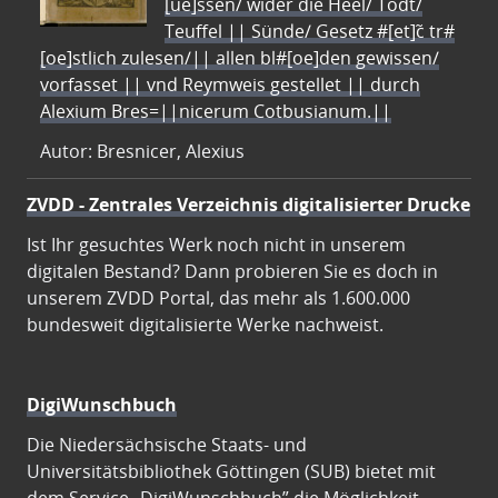
[ue]ssen/ wider die Heel/ Todt/
Teuffel || Sünde/ Gesetz #[et]c̃ tr#
[oe]stlich zulesen/|| allen bl#[oe]den gewissen/
vorfasset || vnd Reymweis gestellet || durch
Alexium Bres=||nicerum Cotbusianum.||
Autor: Bresnicer, Alexius
ZVDD - Zentrales Verzeichnis digitalisierter Drucke
Ist Ihr gesuchtes Werk noch nicht in unserem
digitalen Bestand? Dann probieren Sie es doch in
unserem ZVDD Portal, das mehr als 1.600.000
bundesweit digitalisierte Werke nachweist.
DigiWunschbuch
Die Niedersächsische Staats- und
Universitätsbibliothek Göttingen (SUB) bietet mit