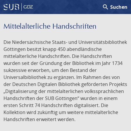
search
Suchen
GDZ
Mittelalterliche Handschriften
Die Niedersächsische Staats- und Universitätsbibliothek
Göttingen besitzt knapp 450 abendländische
mittelalterliche Handschriften. Die Handschriften
wurden seit der Gründung der Bibliothek im Jahr 1734
sukzessive erworben, um den Bestand der
Universalbibliothek zu ergänzen. Im Rahmen des von
der Deutschen Digitalen Bibliothek geförderten Projekts
„Digitalisierung der mittelalterlichen volkssprachlichen
Handschriften der SUB Göttingen“ wurden in einem
ersten Schritt 74 Handschriften digitalisiert. Die
Kollektion wird zukünftig um weitere mittelalterliche
Handschriften erweitert werden.