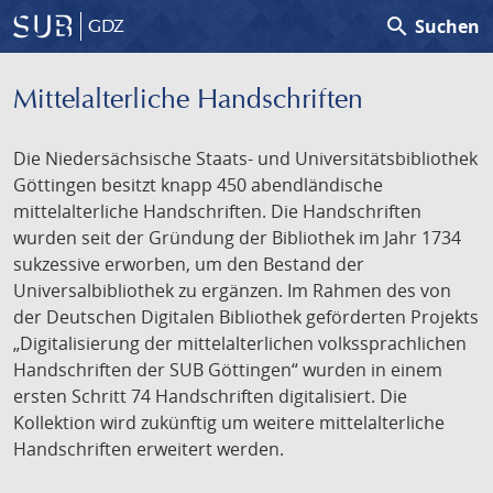
search
Suchen
GDZ
Mittelalterliche Handschriften
Die Niedersächsische Staats- und Universitätsbibliothek
Göttingen besitzt knapp 450 abendländische
mittelalterliche Handschriften. Die Handschriften
wurden seit der Gründung der Bibliothek im Jahr 1734
sukzessive erworben, um den Bestand der
Universalbibliothek zu ergänzen. Im Rahmen des von
der Deutschen Digitalen Bibliothek geförderten Projekts
„Digitalisierung der mittelalterlichen volkssprachlichen
Handschriften der SUB Göttingen“ wurden in einem
ersten Schritt 74 Handschriften digitalisiert. Die
Kollektion wird zukünftig um weitere mittelalterliche
Handschriften erweitert werden.