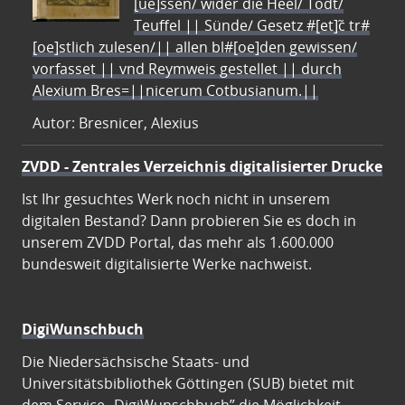
[ue]ssen/ wider die Heel/ Todt/
Teuffel || Sünde/ Gesetz #[et]c̃ tr#
[oe]stlich zulesen/|| allen bl#[oe]den gewissen/
vorfasset || vnd Reymweis gestellet || durch
Alexium Bres=||nicerum Cotbusianum.||
Autor: Bresnicer, Alexius
ZVDD - Zentrales Verzeichnis digitalisierter Drucke
Ist Ihr gesuchtes Werk noch nicht in unserem
digitalen Bestand? Dann probieren Sie es doch in
unserem ZVDD Portal, das mehr als 1.600.000
bundesweit digitalisierte Werke nachweist.
DigiWunschbuch
Die Niedersächsische Staats- und
Universitätsbibliothek Göttingen (SUB) bietet mit