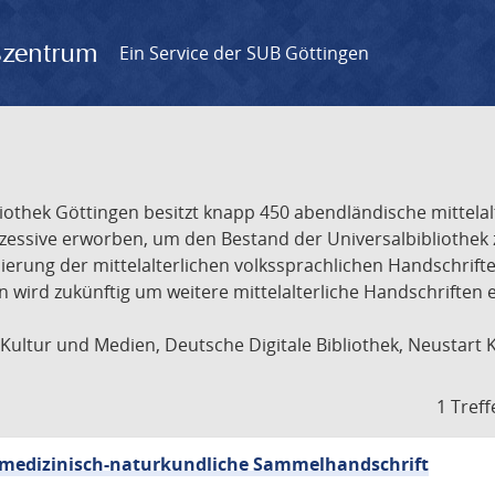
gszentrum
Ein Service der SUB Göttingen
liothek Göttingen besitzt knapp 450 abendländische mittela
ukzessive erworben, um den Bestand der Universalbibliothe
lisierung der mittelalterlichen volkssprachlichen Handschri
ion wird zukünftig um weitere mittelalterliche Handschriften
ultur und Medien, Deutsche Digitale Bibliothek, Neustart 
1 Treff
sch-medizinisch-naturkundliche Sammelhandschrift