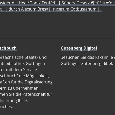
 wider die Heel/ Todt/ Teuffel || Sünde/ Gesetz #[et]c̃ tr#[o
let || durch Alexium Bres=||nicerum Cotbusianum.||
schbuch
Gutenberg Digital
ersächsische Staats- und
Besuchen Sie das Faksimile 
ätsbibliothek Göttingen
Göttinger Gutenberg Bibel.
tet mit dem Service
schbuch” die Möglichkeit,
ften für die Digitalisierung
ern zu übernehmen.
en Sie die Patenschaft für
alisierung Ihres
uches.