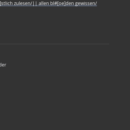
e]stlich zulesen/|| allen bl#[oe]den gewissen/
der