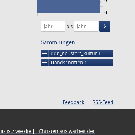
0
0
1474
1475
keyboard_arrow_right
bis
Suche
einschränke
Sammlungen
remove
ddb_neustart_kultur
1
remove
Handschriften
1
Feedback
RSS-Feed
s ist/ wie die || Christen aus warheit der