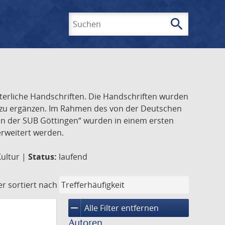
search
Suchen
lterliche Handschriften. Die Handschriften wurden
k zu ergänzen. Im Rahmen des von der Deutschen
ften der SUB Göttingen“ wurden in einem ersten
 erweitert werden.
Kultur |
Status:
laufend
er
sortiert nach
remove
Alle Filter entfernen
Autoren