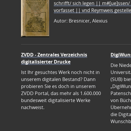
schrifft/ sich legen || m#[ue]ssen/
vorfasset || vnd Reymweis gestel
Autor: Bresnicer, Alexius
ZVDD - Zentrales Verzeichnis
DigiWun
digitalisierter Drucke
Die Nied
Ist Ihr gesuchtes Werk noch nicht in
Universit
unserem digitalen Bestand? Dann
(SUB) bie
probieren Sie es doch in unserem
„DigiWun
ZVDD Portal, das mehr als 1.600.000
Patenscha
bundesweit digitalisierte Werke
von Büch
nachweist.
Übernehm
die Digit
Wunschb