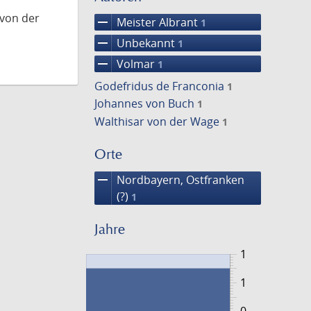
 von der
remove
Meister Albrant
1
remove
Unbekannt
1
remove
Volmar
1
Godefridus de Franconia
1
Johannes von Buch
1
Walthisar von der Wage
1
Orte
remove
Nordbayern, Ostfranken
(?)
1
Jahre
1
1