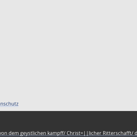
nschutz
n dem geystlichen kampff/ Christ=||licher Ritterschafft/ da