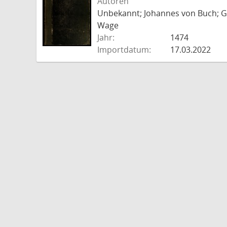
Autoren
Unbekannt; Johannes von Buch; Go
Wage
Jahr:
1474
Importdatum:
17.03.2022