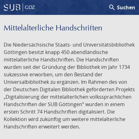
search
Suchen
GDZ
Mittelalterliche Handschriften
Die Niedersächsische Staats- und Universitätsbibliothek
Göttingen besitzt knapp 450 abendländische
mittelalterliche Handschriften. Die Handschriften
wurden seit der Gründung der Bibliothek im Jahr 1734
sukzessive erworben, um den Bestand der
Universalbibliothek zu ergänzen. Im Rahmen des von
der Deutschen Digitalen Bibliothek geförderten Projekts
„Digitalisierung der mittelalterlichen volkssprachlichen
Handschriften der SUB Göttingen“ wurden in einem
ersten Schritt 74 Handschriften digitalisiert. Die
Kollektion wird zukünftig um weitere mittelalterliche
Handschriften erweitert werden.