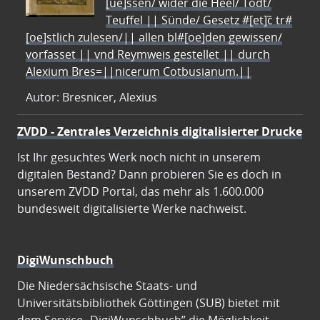
[ue]ssen/ wider die Heel/ Todt/
Teuffel || Sünde/ Gesetz #[et]c̃ tr#
[oe]stlich zulesen/|| allen bl#[oe]den gewissen/
vorfasset || vnd Reymweis gestellet || durch
Alexium Bres=||nicerum Cotbusianum.||
Autor: Bresnicer, Alexius
ZVDD - Zentrales Verzeichnis digitalisierter Drucke
Ist Ihr gesuchtes Werk noch nicht in unserem
digitalen Bestand? Dann probieren Sie es doch in
unserem ZVDD Portal, das mehr als 1.600.000
bundesweit digitalisierte Werke nachweist.
DigiWunschbuch
Die Niedersächsische Staats- und
Universitätsbibliothek Göttingen (SUB) bietet mit