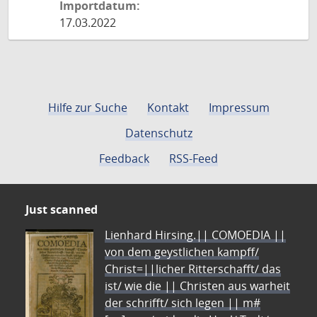
Importdatum:
17.03.2022
Hilfe zur Suche
Kontakt
Impressum
Datenschutz
Feedback
RSS-Feed
Just scanned
Lienhard Hirsing.|| COMOEDIA ||
von dem geystlichen kampff/
Christ=||licher Ritterschafft/ das
ist/ wie die || Christen aus warheit
der schrifft/ sich legen || m#