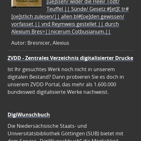
[ue]ssen/ wider die Heel/ Todt/
Teuffel || Sünde/ Gesetz #[et]c̃ tr#
[oe]stlich zulesen/|| allen bl#[oe]den gewissen/
vorfasset || vnd Reymweis gestellet || durch
Alexium Bres=||nicerum Cotbusianum.||
Autor: Bresnicer, Alexius
ZVDD - Zentrales Verzeichnis digitalisierter Drucke
Ist Ihr gesuchtes Werk noch nicht in unserem
digitalen Bestand? Dann probieren Sie es doch in
unserem ZVDD Portal, das mehr als 1.600.000
bundesweit digitalisierte Werke nachweist.
DigiWunschbuch
Die Niedersächsische Staats- und
Universitätsbibliothek Göttingen (SUB) bietet mit