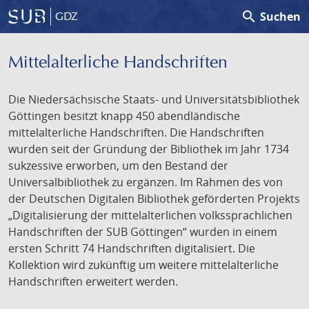
search
Suchen
GDZ
Mittelalterliche Handschriften
Die Niedersächsische Staats- und Universitätsbibliothek
Göttingen besitzt knapp 450 abendländische
mittelalterliche Handschriften. Die Handschriften
wurden seit der Gründung der Bibliothek im Jahr 1734
sukzessive erworben, um den Bestand der
Universalbibliothek zu ergänzen. Im Rahmen des von
der Deutschen Digitalen Bibliothek geförderten Projekts
„Digitalisierung der mittelalterlichen volkssprachlichen
Handschriften der SUB Göttingen“ wurden in einem
ersten Schritt 74 Handschriften digitalisiert. Die
Kollektion wird zukünftig um weitere mittelalterliche
Handschriften erweitert werden.