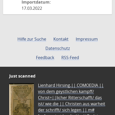
Importdatum:
17.03.2022
Hilfe zur Suche
Kontakt
Impressum
Datenschutz
Feedback
RSS-Feed
Just scanned
Lienhard Hirsing.|| COMOEDIA ||
von dem geystlichen kampff/
Christ=||licher Ritterschafft/ das
ist/ wie die || Christen aus warheit
der schrifft/ sich legen || m#