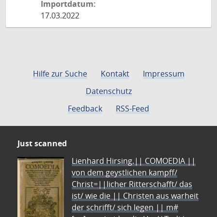
Importdatum:
17.03.2022
Hilfe zur Suche
Kontakt
Impressum
Datenschutz
Feedback
RSS-Feed
Just scanned
Lienhard Hirsing.|| COMOEDIA ||
von dem geystlichen kampff/
Christ=||licher Ritterschafft/ das
ist/ wie die || Christen aus warheit
der schrifft/ sich legen || m#