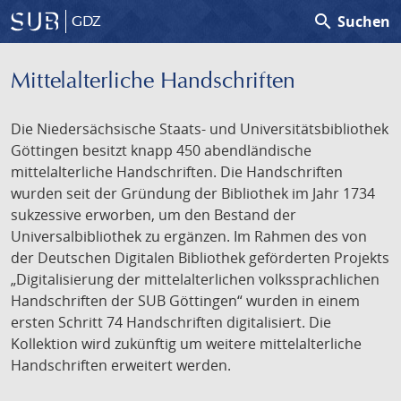
search
Suchen
GDZ
Mittelalterliche Handschriften
Die Niedersächsische Staats- und Universitätsbibliothek
Göttingen besitzt knapp 450 abendländische
mittelalterliche Handschriften. Die Handschriften
wurden seit der Gründung der Bibliothek im Jahr 1734
sukzessive erworben, um den Bestand der
Universalbibliothek zu ergänzen. Im Rahmen des von
der Deutschen Digitalen Bibliothek geförderten Projekts
„Digitalisierung der mittelalterlichen volkssprachlichen
Handschriften der SUB Göttingen“ wurden in einem
ersten Schritt 74 Handschriften digitalisiert. Die
Kollektion wird zukünftig um weitere mittelalterliche
Handschriften erweitert werden.