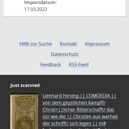
Importdatum:
17.03.2022
Hilfe zur Suche
Kontakt
Impressum
Datenschutz
Feedback
RSS-Feed
Just scanned
Lienhard Hirsing.|| COMOEDIA ||
von dem geystlichen kampff/
Christ=||licher Ritterschafft/ das
ist/ wie die || Christen aus warheit
der schrifft/ sich legen || m#