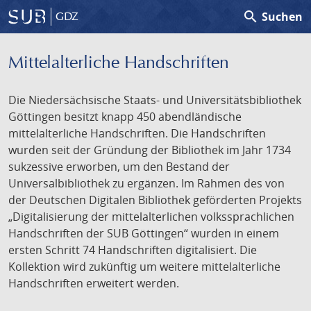
search
Suchen
GDZ
Mittelalterliche Handschriften
Die Niedersächsische Staats- und Universitätsbibliothek
Göttingen besitzt knapp 450 abendländische
mittelalterliche Handschriften. Die Handschriften
wurden seit der Gründung der Bibliothek im Jahr 1734
sukzessive erworben, um den Bestand der
Universalbibliothek zu ergänzen. Im Rahmen des von
der Deutschen Digitalen Bibliothek geförderten Projekts
„Digitalisierung der mittelalterlichen volkssprachlichen
Handschriften der SUB Göttingen“ wurden in einem
ersten Schritt 74 Handschriften digitalisiert. Die
Kollektion wird zukünftig um weitere mittelalterliche
Handschriften erweitert werden.