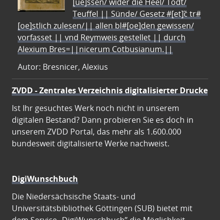
[ue]ssen/ wider die Heel/ Todt/
Teuffel || Sünde/ Gesetz #[et]c̃ tr#
[oe]stlich zulesen/|| allen bl#[oe]den gewissen/
vorfasset || vnd Reymweis gestellet || durch
Alexium Bres=||nicerum Cotbusianum.||
Autor: Bresnicer, Alexius
ZVDD - Zentrales Verzeichnis digitalisierter Drucke
Ist Ihr gesuchtes Werk noch nicht in unserem
digitalen Bestand? Dann probieren Sie es doch in
unserem ZVDD Portal, das mehr als 1.600.000
bundesweit digitalisierte Werke nachweist.
DigiWunschbuch
Die Niedersächsische Staats- und
Universitätsbibliothek Göttingen (SUB) bietet mit