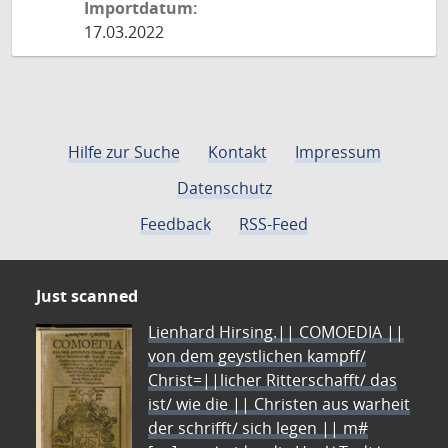
Importdatum:
17.03.2022
Hilfe zur Suche
Kontakt
Impressum
Datenschutz
Feedback
RSS-Feed
Just scanned
Lienhard Hirsing.|| COMOEDIA ||
von dem geystlichen kampff/
Christ=||licher Ritterschafft/ das
ist/ wie die || Christen aus warheit
der schrifft/ sich legen || m#