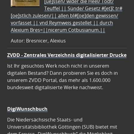
[ue]ssen/ wider die Heel/ Todt/
Teuffel || Sünde/ Gesetz #[et]c̃ tr#
[oe]stlich zulesen/|| allen bl#[oe]den gewissen/
vorfasset || vnd Reymweis gestellet || durch
Alexium Bres=||nicerum Cotbusianum.||
Autor: Bresnicer, Alexius
ZVDD - Zentrales Verzeichnis digitalisierter Drucke
Ist Ihr gesuchtes Werk noch nicht in unserem
digitalen Bestand? Dann probieren Sie es doch in
unserem ZVDD Portal, das mehr als 1.600.000
bundesweit digitalisierte Werke nachweist.
DigiWunschbuch
Die Niedersächsische Staats- und
Universitätsbibliothek Göttingen (SUB) bietet mit