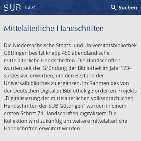
search
Suchen
GDZ
Mittelalterliche Handschriften
Die Niedersächsische Staats- und Universitätsbibliothek
Göttingen besitzt knapp 450 abendländische
mittelalterliche Handschriften. Die Handschriften
wurden seit der Gründung der Bibliothek im Jahr 1734
sukzessive erworben, um den Bestand der
Universalbibliothek zu ergänzen. Im Rahmen des von
der Deutschen Digitalen Bibliothek geförderten Projekts
„Digitalisierung der mittelalterlichen volkssprachlichen
Handschriften der SUB Göttingen“ wurden in einem
ersten Schritt 74 Handschriften digitalisiert. Die
Kollektion wird zukünftig um weitere mittelalterliche
Handschriften erweitert werden.