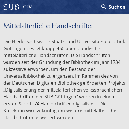
search
Suchen
GDZ
Mittelalterliche Handschriften
Die Niedersächsische Staats- und Universitätsbibliothek
Göttingen besitzt knapp 450 abendländische
mittelalterliche Handschriften. Die Handschriften
wurden seit der Gründung der Bibliothek im Jahr 1734
sukzessive erworben, um den Bestand der
Universalbibliothek zu ergänzen. Im Rahmen des von
der Deutschen Digitalen Bibliothek geförderten Projekts
„Digitalisierung der mittelalterlichen volkssprachlichen
Handschriften der SUB Göttingen“ wurden in einem
ersten Schritt 74 Handschriften digitalisiert. Die
Kollektion wird zukünftig um weitere mittelalterliche
Handschriften erweitert werden.