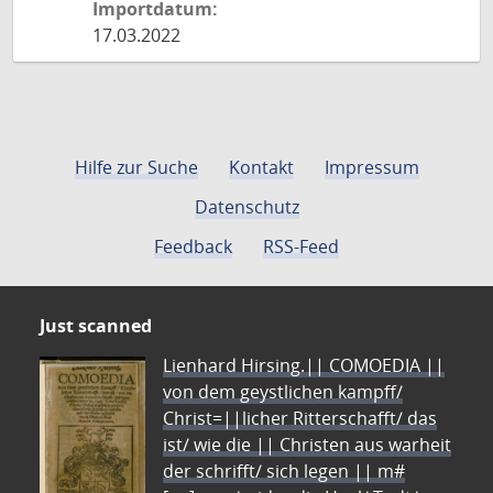
Importdatum:
17.03.2022
Hilfe zur Suche
Kontakt
Impressum
Datenschutz
Feedback
RSS-Feed
Just scanned
Lienhard Hirsing.|| COMOEDIA ||
von dem geystlichen kampff/
Christ=||licher Ritterschafft/ das
ist/ wie die || Christen aus warheit
der schrifft/ sich legen || m#