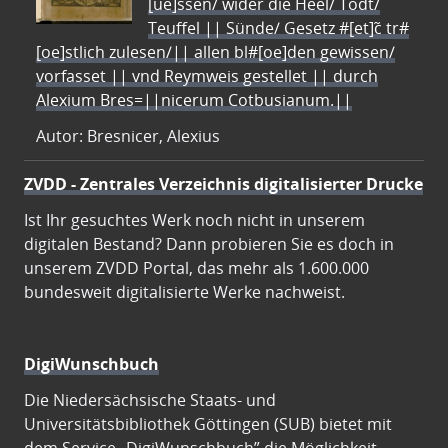
[ue]ssen/ wider die Heel/ Todt/
Teuffel || Sünde/ Gesetz #[et]c̃ tr#
[oe]stlich zulesen/|| allen bl#[oe]den gewissen/
vorfasset || vnd Reymweis gestellet || durch
Alexium Bres=||nicerum Cotbusianum.||
Autor: Bresnicer, Alexius
ZVDD - Zentrales Verzeichnis digitalisierter Drucke
Ist Ihr gesuchtes Werk noch nicht in unserem
digitalen Bestand? Dann probieren Sie es doch in
unserem ZVDD Portal, das mehr als 1.600.000
bundesweit digitalisierte Werke nachweist.
DigiWunschbuch
Die Niedersächsische Staats- und
Universitätsbibliothek Göttingen (SUB) bietet mit