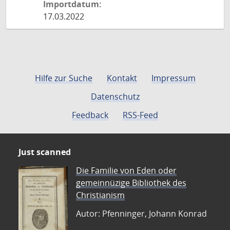
Importdatum:
17.03.2022
Hilfe zur Suche
Kontakt
Impressum
Datenschutz
Feedback
RSS-Feed
Just scanned
Die Familie von Eden oder
gemeinnüzige Bibliothek des
Christianism
Autor: Pfenninger, Johann Konrad