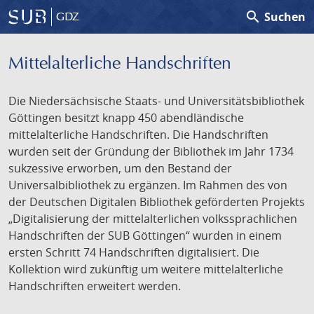
search
Suchen
GDZ
Mittelalterliche Handschriften
Die Niedersächsische Staats- und Universitätsbibliothek
Göttingen besitzt knapp 450 abendländische
mittelalterliche Handschriften. Die Handschriften
wurden seit der Gründung der Bibliothek im Jahr 1734
sukzessive erworben, um den Bestand der
Universalbibliothek zu ergänzen. Im Rahmen des von
der Deutschen Digitalen Bibliothek geförderten Projekts
„Digitalisierung der mittelalterlichen volkssprachlichen
Handschriften der SUB Göttingen“ wurden in einem
ersten Schritt 74 Handschriften digitalisiert. Die
Kollektion wird zukünftig um weitere mittelalterliche
Handschriften erweitert werden.